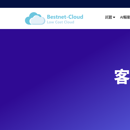
託管
AI驅
客