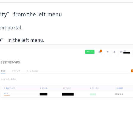
ty” from the left menu
ent portal.
ty”
in the left menu.