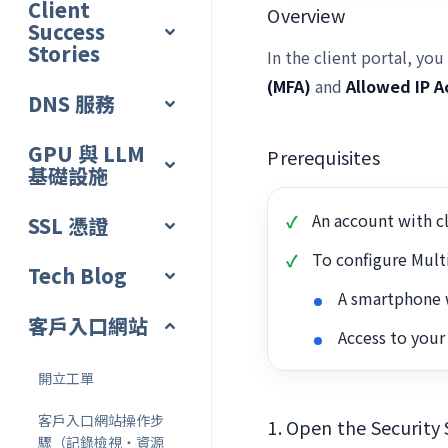
Client
Overview
Success
Stories
In the client portal, yo
(MFA)
and
Allowed IP A
DNS 服務
GPU 與 LLM
Prerequisites
基礎設施
An account with cl
SSL 憑證
To configure Multi
Tech Blog
A smartphone w
客戶入口網站
Access to your
開立工單
客戶入口網站操作步
1. Open the Security
驟（記錄檢視・資源