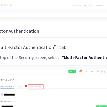
actor Authentication
lti-Factor Authentication” tab
top of the Security screen, select
“Multi-Factor Authent