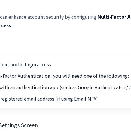
u can enhance account security by configuring
Multi-Factor 
ccess
.
ient portal login access
-Factor Authentication, you will need one of the following:
ith an authentication app (such as Google Authenticator / 
 registered email address (if using Email MFA)
 Settings Screen