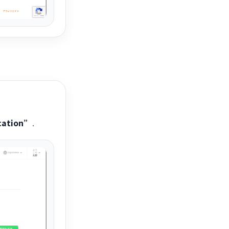
ication”
.