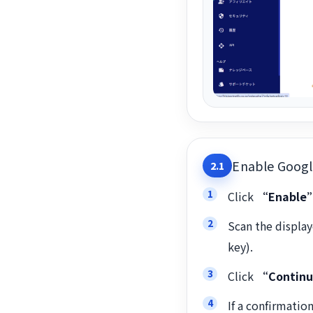
Enable Googl
2.1
Click
“Enable
Scan the displa
key).
Click
“Contin
If a confirmatio