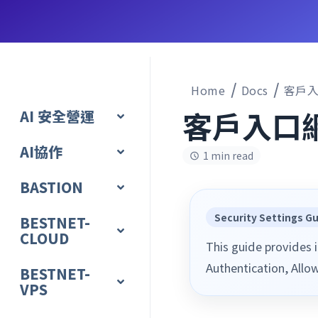
Home
Docs
客戶
客戶入口
AI 安全營運
AI協作
1 min read
BASTION
Security Settings G
BESTNET-
CLOUD
This guide provides i
Authentication, Allow
BESTNET-
VPS