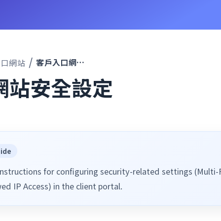
客戶入口網站安全設定
入口網站
網站安全設定
uide
nstructions for configuring security-related settings (Multi-
ed IP Access) in the client portal.