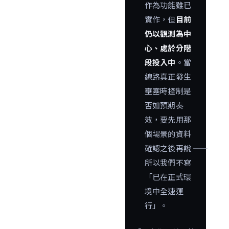
作為功能雖已
實作，但
目前
仍以觀測為中
心、處於分階
段投入中
。當
線路真正發生
壅塞時控制是
否如預期奏
效，要先用那
個場景的資料
確認之後再說 ――
所以我們不寫
「已在正式環
境中全速運
行」。