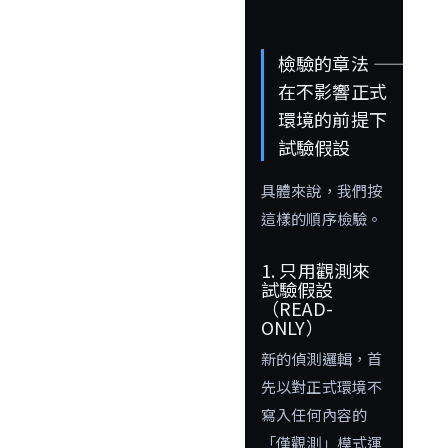
檢驗的章法 ――
在不影響正式
環境的前提下
試驗假設
具體來說，我們按
這樣的順序檢驗。
1. 只用觀測來
試驗假設
（READ-
ONLY）
新的偵測邏輯，首
先以對正式環境不
寫入任何內容的
「僅觀測」模式運