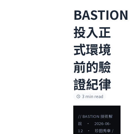
BASTION
投入正
式環境
前的驗
證紀律
3 min read
// BASTION 技術解
說 ・ 2026-06-
12 ・ 珍田秀幸 /