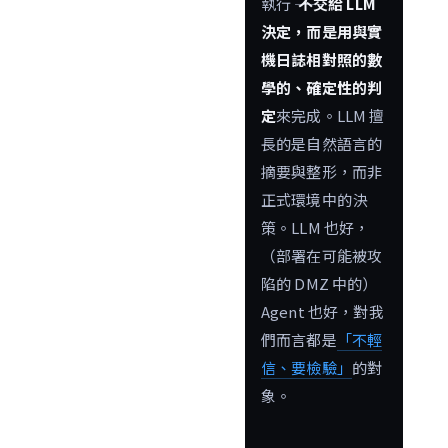
執行 ――
不交給 LLM
決定，而是用與實
機日誌相對照的數
學的、確定性的判
定
來完成。LLM 擅
長的是自然語言的
摘要與整形，而非
正式環境中的決
策。LLM 也好，
（部署在可能被攻
陷的 DMZ 中的）
Agent 也好，對我
們而言都是
「不輕
信、要檢驗」
的對
象。