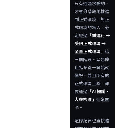
只有通過檢驗的，
才會分階段地推進
到正式環境。對正
式環境的寫入，必
定經過
「試運行 →
受限正式環境 →
全量正式環境」
這
三個階段。緊急停
止指令從一開始就
備好。並且所有的
正式環境上線，都
要通過
「AI 提議、
人來核准」
這道關
卡。
這條紀律也直接體