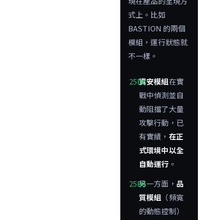
現在產品的呈現方
式上。比如
BASTION 的兩個
模組，運行狀態就
不一樣。
資安模組
在實
戰中偵測並自
動阻擋了大量
攻擊行動，已
有實績，
在正
式環境中以全
自動運行
。
另一方面，
品
質模組
（頻寬
的動態控制）