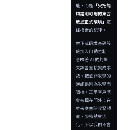
能，而是
「只把能
夠證明可用的東西
放進正式環境」
這
條樸素的紀律。
替正式環境基礎設
施加入自動控制，
意味著 AI 的判斷
失誤會直接變成事
故。把並非攻擊的
通訊誤判為攻擊而
阻擋，正常客戶就
會被擋在門外；在
並未壅塞時收緊頻
寬，服務就會劣
化。所以我們不會