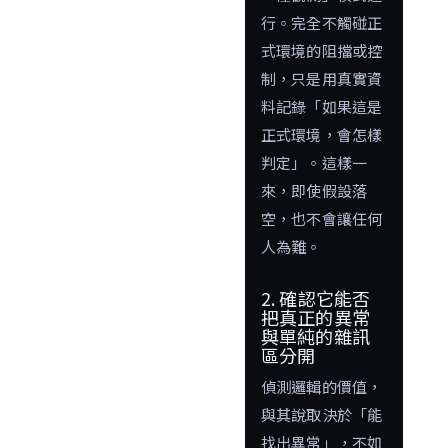
行。完全不觸碰正
式環境的阻擋或控
制，只是用真實資
料記錄「如果這是
正式環境，會怎樣
判定」。這樣一
來，即使假設落
空，也不會讓任何
人為難。
2. 確認它能否
把真正的異常
與單純的雜訊
區分開
偵測邏輯的價值，
與其說取決於「能
找出異常」，不如