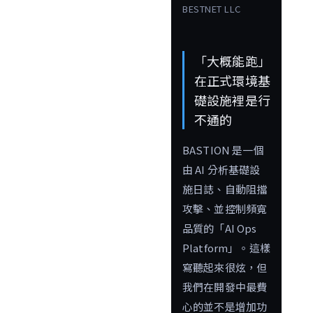
BESTNET LLC
「大概能跑」
在正式環境基
礎設施裡是行
不通的
BASTION 是一個
由 AI 分析基礎設
施日誌、自動阻擋
攻擊、並控制頻寬
品質的「AI Ops
Platform」。這樣
寫聽起來很炫，但
我們在開發中最費
心的並不是增加功