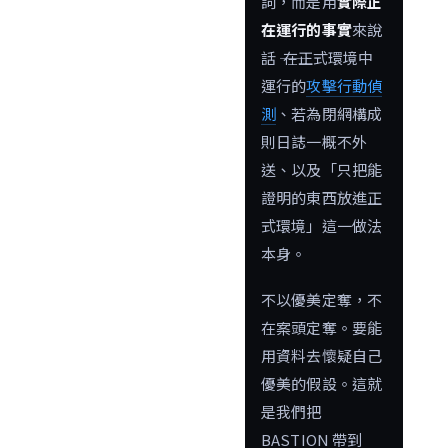
詞，而是用
實際正
在運行的事實
來說
話 ―― 在正式環境中
運行的
攻擊行動偵
測
、若為閉網構成
則日誌一概不外
送、以及「只把能
證明的東西放進正
式環境」這一做法
本身。
不以優美定奪，不
在案頭定奪。要能
用資料去懷疑自己
優美的假設。這就
是我們把
BASTION 帶到