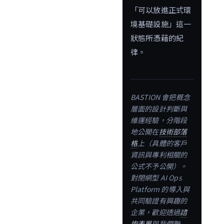
「可以放進正式環
境基礎設施」這一
狀態所憑藉的紀
律。
BASTION 會把概念
層面的設計判斷與
維運經驗，分階段
地公開在
技術部落
格
上（具體的客戶
資訊與專利相關的
公式不予公開）。
對閉網型 AI Ops
Platform 的導入與
共同驗證有興趣的
企業，歡迎透過
諮
詢表單
與我們聯