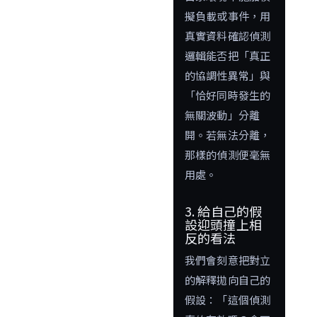
擬負載或事件，用
真實資料確認偵測
邏輯能否把「真正
的協調性異常」與
「恰好同時發生的
無關波動」分離
開。若無法分離，
那樣的偵測便毫無
用處。
3. 給自己的假
設迎頭撞上相
反的看法
我們會刻意把對立
的解釋拋向自己的
假設：「這個偵測