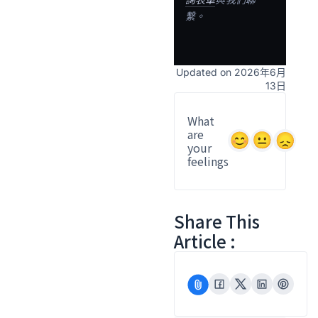
繫。
Updated on 2026年6月
13日
What
are
your
feelings
Share This
Article :