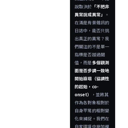
說取決於
「不把非
異常說成異常」
。
在滿是背景雜訊的
日誌中，能否只挑
出真正的異常？我
們關注的不是單一
指標是否越過閾
值，而是
多個觀測
面是否步調一致地
開始崩塌（協調性
的起始，co-
onset）
，並將其
作為各對象相對於
自身平常的相對變
化來捕捉。我們在
自家環境中施加模