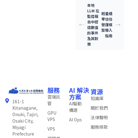
本地
LLM 在
輕量級
監控報
零信任
告中捏
營運模
造數值
型導入
的事件
指南
及其對
策
服務
AI 解決
資源
方案
雲端託
知識庫
161-1
管
AI驅動
關於我們
Kitanagane,
構建
GPU
Onuki, Tajiri,
法律聲明
VPS
AI Ops
Osaki City,
服務條款
Miyagi
VPS
Prefecture