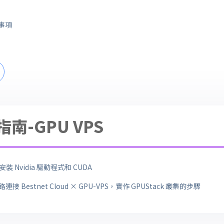
事項
南-GPU VPS
 上安裝 Nvidia 驅動程式和 CUDA
連接 Bestnet Cloud × GPU-VPS，實作 GPUStack 叢集的步驟