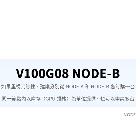
V100G08 NODE-B
如果重視冗餘性，建議分別從 NODE-A 和 NODE-B 各訂購一台
同一節點內以庫存（GPU 插槽）為單位提供。也可以申請多台
NODE-
傳
時
輸
薪
量