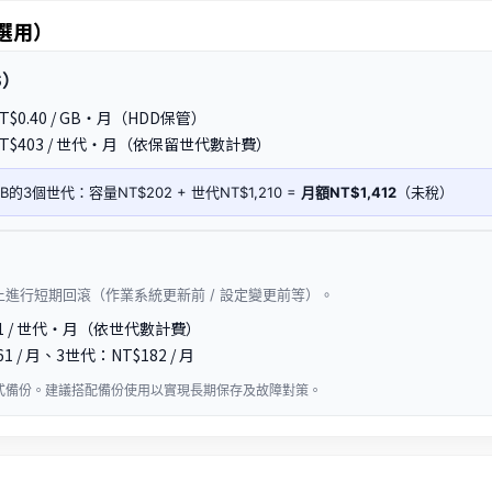
選用）
S）
T$0.40 / GB・月（HDD保管）
T$403 / 世代・月（依保留世代數計費）
的3個世代：容量NT$202 + 世代NT$1,210 =
月額NT$1,412
（未稅）
進行短期回滾（作業系統更新前 / 設定變更前等）。
61 / 世代・月（依世代數計費）
1 / 月、3世代：NT$182 / 月
式備份。建議搭配備份使用以實現長期保存及故障對策。