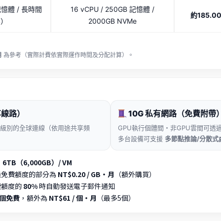
憶體 / 長時間
16 vCPU / 250GB 記憶體 /
約185.0
業）
2000GB NVMe
月
為參考（實際計費依實際運作時間及分配計算）。
享線路）
10G 私有網路（免費附帶
ps 級別的全球連線（依用途共享頻
GPU執行個體間・非GPU雲間可透
多台設備可支援
多節點推論/分散式
月
6TB（6,000GB）/ VM
過免費額度的部分為
NT$0.20 / GB・月
（額外購買）
費額度的
80%
時自動發送電子郵件通知
1個免費
，額外為
NT$61 / 個・月
（最多5個）