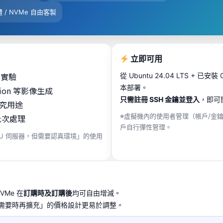
體 / NVMe 自由客製
立即可用
M 實驗
從 Ubuntu 24.04 LTS + 已
本部署。
fusion 等影像生成
只需註冊 SSH 金鑰並登入
，即可
究用途
※虛擬機內的使用者管理（帳戶/金鑰/
批次處理
戶自行彈性管理。
PU 伺服器，但需要認真環境」的使用
NVMe 在
訂購時及訂購後
均可自由增減。
需要時再擴充」的價格設計更易於調整。