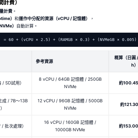
間計費）
量計費
。
time）
和
運作中分配的資源（vCPU / 記憶體）
，
NVMe）
自動計算。
60 + (vCPU × 2.5) + (RAMGB × 0.3) + (NVMeGB × 0.005)
概算（日圓 
參考資源
h
8 vCPU / 64GB 記憶體 / 250GB
 / SD試用）
約100.4
NVMe
生成 / 7B〜13B
12 vCPU / 96GB 記憶體 / 500GB
約121.3
論）
NVMe
16 vCPU / 160GB 記憶體 /
習 / 批次處理）
約153.0
1000GB NVMe