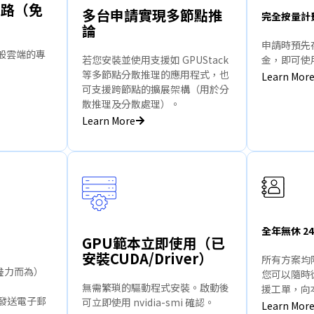
網路（免
多台申請實現多節點推
完全按量計
論
申請時預先存入
一般雲端的專
若您安裝並使用支援如 GPUStack
金，即可使
等多節點分散推理的應用程式，也
Learn Mor
可支援跨節點的擴展架構（用於分
散推理及分散處理）。
Learn More
全年無休 24
GPU範本立即使用（已
安裝CUDA/Driver）
所有方案均
（盡力而為）
您可以隨時
無需繁瑣的驅動程式安裝。啟動後
援工單，向
動發送電子郵
可立即使用 nvidia-smi 確認。
Learn Mor