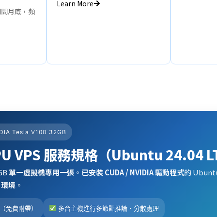
Learn More
期間月底，頻
DIA Tesla V100 32GB
PU VPS 服務規格（Ubuntu 24.04 
2GB
單一虛擬機專用一張
。
已安裝 CUDA / NVIDIA 驅動程式
的 Ubun
 環境
。
路（免費附帶）
多台主機進行多節點推論・分散處理