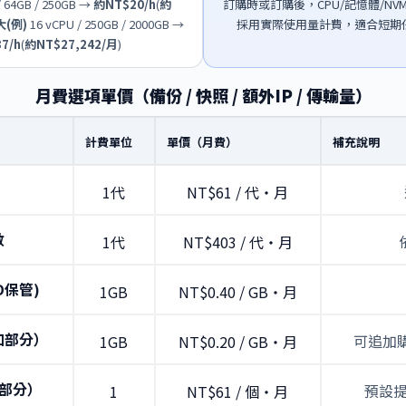
/ 64GB / 250GB →
約NT$20/h
(
約
訂購時或訂購後，CPU/記憶體/N
大(例)
16 vCPU / 250GB / 2000GB →
採用實際使用量計費，適合短期
7/h
(
約NT$27,242/月
)
月費選項單價（備份 / 快照 / 額外IP / 傳輸量）
計費單位
單價（月費）
補充說明
1代
NT$61 / 代・月
數
1代
NT$403 / 代・月
D保管)
1GB
NT$0.40 / GB・月
加部分）
可追加
1GB
NT$0.20 / GB・月
加部分）
預設
1
NT$61 / 個・月