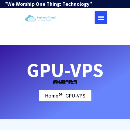
"We Worship One Thing: Technology"
GPU-VPS
價格顯示政策
Home
GPU-VPS