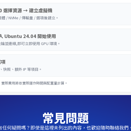
100 選擇資源 → 建立虛擬機
憶體 / NVMe / 傳輸量 / 選項後建立。
入 Ubuntu 24.04 開始使用
金鑰並連線,即可立即使用 GPU 環境。
選項
快照、額外 IP 等項目。
。實際費用將依實際運作時間與配置量計算。
常見問題
有任何疑問嗎？即使是這裡未列出的內容，也歡迎隨時聯絡我們