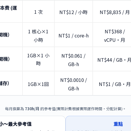
本費 (運
1 次
NT$12 / 小時
NT$8,835 / 月
1 核心×1
NT$368 /
（開機）
NT$1 / core-h
小時
vCPU・月
1GB×1 小
NT$0.061 /
開機）
NT$44 / GB・
時
GB-h
NT$0.0010 /
儲存）
1GB×1回
NT$1 / GB・月
GB-h
每月換算為
730h/月
的參考值(實際計費根據實際運作時間・分配計算)。
小〜最大參考值
重點