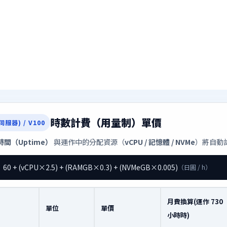
時數計費（用量制）單價
服器) / V100
間（Uptime）
與運作中的分配資源（
vCPU / 記憶體 / NVMe
）將自動
）
60 + (vCPU×2.5) + (RAMGB×0.3) + (NVMeGB×0.005)
（日圓 / h）
月費換算(運作 730
單位
單價
小時時)