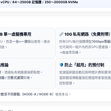
 vCPU
/
64〜250GB 記憶體
/
250〜2000GB NVMe
2GB 單一虛擬機專用
10G 私有網路（免費附帶
PU，而是
一台=一張
獨佔使用。適合
所有GPU執行個體標配
10Gbps等級
用途。
也可與同一租戶內的非GPU雲連接
→推論等架構。
點推論
防止「超用」的預付制
體，透過私有網路連接節點間。
從儲值餘額自動扣除時間計費和選項
論 / 分散式處理
架構。
當餘額或傳輸量接近閾值時會發送通
控制營運。
散至不同節點（NODE-A / NODE-B）
使用多台。