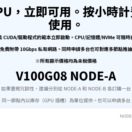
 GPU，立即可用。按小時
使用。
 CUDA/驅動程式的範本立即啟動。CPU/記憶體/NVMe 可隨
免費附帶 10Gbps 私有網路。同時申請多台也可對應多節點推
※所有顯示價格均為未稅價格
V100G08 NODE-A
如果重視冗餘性，建議分別從 NODE-A 和 NODE-B 各訂購一台
同一節點內以庫存（GPU 插槽）為單位提供。也可以申請多台
NODE-
傳
時
輸
薪
量