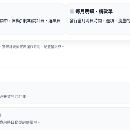
每月明細・請款單
額中，自動扣除時間計費・選項費
發行當月消費時間・選項・流量
。實際計費依實際運作時間・配置量計算。
必要資訊並註冊。
額
費用將自動從餘額扣除。