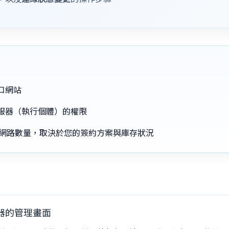
口網站
服器（執行個體）的權限
・子網路數量，取決於您的簽約方案與庫存狀況
服器的管理畫面