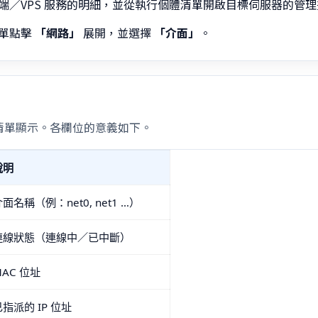
端／VPS 服務的明細，並從執行個體清單開啟目標伺服器的管
單點擊
「網路」
展開，並選擇
「介面」
。
清單顯示。各欄位的意義如下。
說明
面名稱（例：net0, net1 …）
連線狀態（連線中／已中斷）
MAC 位址
已指派的 IP 位址