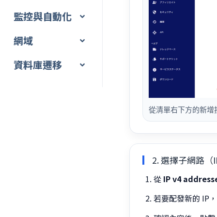
監控與自動化
網域
資料庫遷移
從清單右下方的新增按
2. 選擇子網路（
從
IP v4 address
若要配發新的 IP