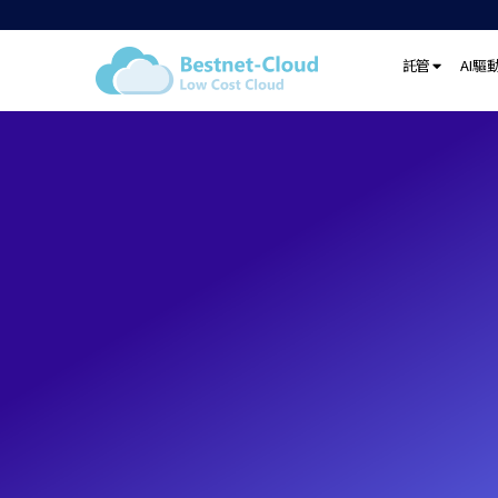
託管
AI驅