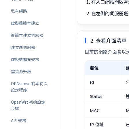
在入口網站開啟雲
私有網路
在左側的伺服器選
虛擬機範本建立
從範本建立伺服器
2. 查看介面清單
建立新伺服器
目前的網路介面會以
虛擬機擴充規格
欄位
雲資源升級
Id
介
OPNsense 範本初次
設定程序
Status
OpenWrt 初始設定
步驟
MAC
API 規格
IP 位址