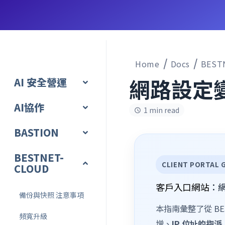
Home
Docs
BEST
網路設定
AI 安全營運
AI協作
1 min read
BASTION
BESTNET-
CLIENT PORTAL 
CLOUD
客戶入口網站
：
備份與快照 注意事項
本指南彙整了從 BE
頻寬升級
增、
IP 位址的指派