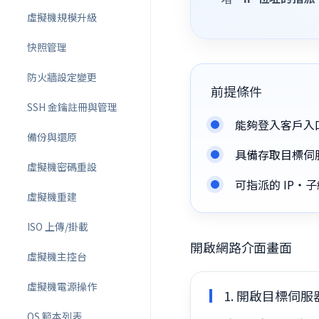
虛擬機規模升級
快照管理
防火牆設定變更
前提條件
SSH 金鑰註冊與管理
能夠登入客戶入
備份與還原
具備存取目標伺
虛擬機密碼重設
可指派的 IP
虛擬機重建
ISO 上傳/掛載
開啟網路介面畫面
虛擬機主控台
虛擬機電源操作
1. 開啟目標伺
OS 範本列表