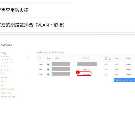
是否套用防火牆
底層的網路識別碼（VLAN・橋接）