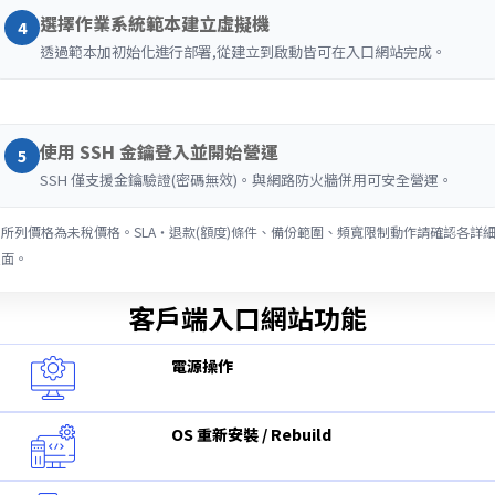
選擇作業系統範本建立虛擬機
4
透過範本加初始化進行部署,從建立到啟動皆可在入口網站完成。
使用 SSH 金鑰登入並開始營運
5
SSH 僅支援金鑰驗證(密碼無效)。與網路防火牆併用可安全營運。
※所列價格為未稅價格。SLA・退款(額度)條件、備份範圍、頻寬限制動作請確認各詳
頁面。
客戶端入口網站功能
電源操作
OS 重新安裝 / Rebuild