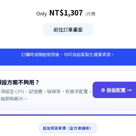
NT$
1,307
Only
/
月費
前往訂單畫面
訂購時或開始使用後，均可自由客製化運算資源。
預設方案不夠用？
⚙ 自由配置 →
逐項設定 CPU、記憶體、磁碟等，依需求配置。
價格即時顯示。
追加資源單價（全方案通用）