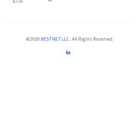
8716
©2020
BESTNET.LLC .
All Rights Reserved.