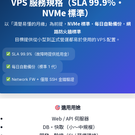
VPS 服務規格（SLA 99.9%・
NVMe 標準）
以「清楚易懂的月繳」為前提，
NVMe 標準
・
每日自動備份
・
網
路防火牆標準
目標提供從小型到正式營運都易於使用的 VPS 配置。
SLA 99.9%（故障時提供抵用金）
每日自動備份（標準 1 代）
Network FW + 僅限 SSH 金鑰驗證
適用用途
Web / API 伺服器
DB・快取（小～中規模）