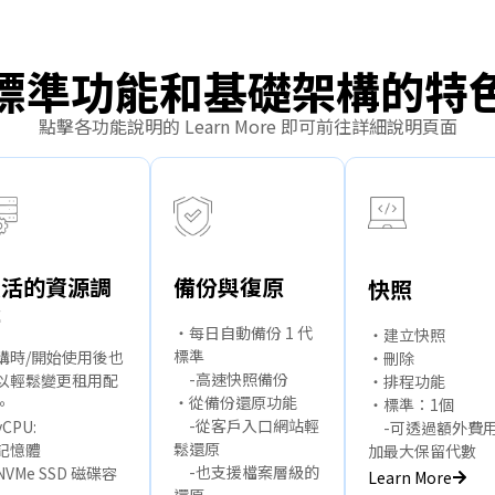
標準功能和基礎架構的特
點擊各功能說明的 Learn More 即可前往詳細說明頁面
靈活的資源調
備份與復原
快照
整
・每日自動備份 1 代
・建立快照
標準
購時/開始使用後也
・刪除
-高速快照備份
以輕鬆變更租用配
・排程功能
・從備份還原功能
。
・標準：1個
-從客戶入口網站輕
CPU:
-可透過額外費
鬆還原
記憶體
加最大保留代數
-也支援檔案層級的
NVMe SSD 磁碟容
Learn More