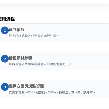
使用流程
建立帳戶
1
從入口網站輸入必要資訊進行註冊。
儲值預付餘額
2
月費及選項費用將從餘額中扣除的營運方式。
選擇方案與調整資源
3
依需求增減 vCPU / 記憶體 / NVMe / 傳輸量 / 世代數 / 額外 IP。