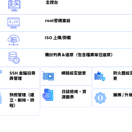
主控台
root密碼重設
ISO 上傳/掛載
備份列表＆還原（包含檔案單位還原）
SSH 金鑰註冊
網路設定變更
防火牆設
與管理
更
日誌檢視、資
快照管理（建
擴展 / 升
源圖表
立、刪除、排
程）