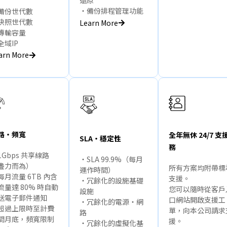
還原
・備份排程管理功能
備份世代數
快照世代數
Learn More
傳輸容量
全域IP
arn More
路・頻寬
全年無休 24/7 支
SLA・穩定性
務
1Gbps 共享線路
・SLA 99.9%（每月
盡力而為）
所有方案均附帶標
運作時間）
每月流量 6TB 內含
支援。
・冗餘化的設施基礎
流量達 80% 時自動
您可以隨時從客戶
設施
送電子郵件通知
口網站開啟支援工
・冗餘化的電源・網
超過上限時至計費
單，向本公司請求
路
間月底，頻寬限制
援。
・冗餘化的虛擬化基