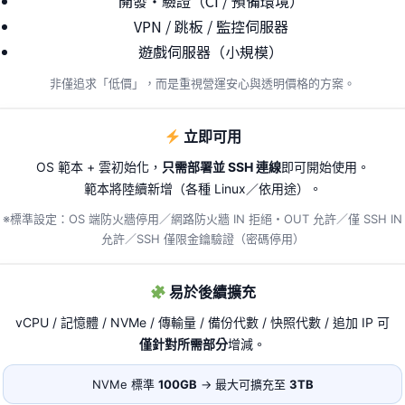
開發・驗證（CI / 預備環境）
VPN / 跳板 / 監控伺服器
遊戲伺服器（小規模）
非僅追求「低價」，而是重視營運安心與透明價格的方案。
立即可用
OS 範本 + 雲初始化，
只需部署並 SSH 連線
即可開始使用。
範本將陸續新增（各種 Linux／依用途）。
※標準設定：OS 端防火牆停用／網路防火牆 IN 拒絕・OUT 允許／僅 SSH IN
允許／SSH 僅限金鑰驗證（密碼停用）
易於後續擴充
vCPU / 記憶體 / NVMe / 傳輸量 / 備份代數 / 快照代數 / 追加 IP 可
僅針對所需部分
增減。
NVMe 標準
100GB
→ 最大可擴充至
3TB