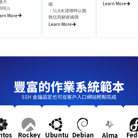
最大
Learn More
礎
5MB/s
・SLA未達標時以服
arn More
務信用額度補償
Learn More
豐富的作業系統範本
SSH 金鑰設定也可從客戶入口網站輕鬆完成
ntos
Rockey
Ubuntu
Debian
Fed
Alma