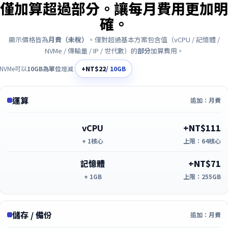
僅加算超過部分。讓每月費用更加明
確。
顯示價格皆為
月費（未稅）
。僅對超過基本方案包含值（vCPU / 記憶體 /
NVMe / 傳輸量 / IP / 世代數）的
部分
加算費用。
NVMe可以
10GB為單位
增減
+NT$22
/ 10GB
運算
追加：月費
vCPU
+NT$111
+ 1核心
上限：64核心
記憶體
+NT$71
+ 1GB
上限：255GB
儲存 / 備份
追加：月費