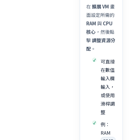
在
擴展 VM
畫
面設定所需的
RAM
與
CPU
核心
，然後點
擊
調整資源分
配
。
可直接
在數值
輸入欄
輸入，
或使用
滑桿調
整
例：
RAM