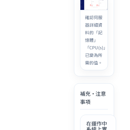
確認伺服
器詳細資
料的「記
憶體」
「CPU(s)」
已變為所
需的值。
補充・注意
事項
在運作中
系統上實