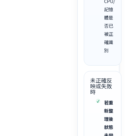
CPU/
記憶
體是
否已
被正
確識
別
未正確反
映或失敗
時
若重
新整
理後
狀態
未變