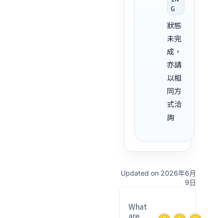
G
狀態
未完
成，
亦請
以相
同方
式洽
詢
Updated on 2026年6月
9日
What
are