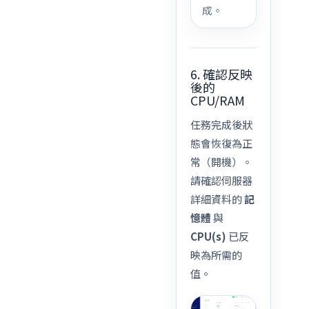
成。
6. 確認反映
後的
CPU/RAM
任務完成後狀
態會恢復為正
常（開機）。
請確認伺服器
詳細資料的
記
憶體
與
CPU(s)
已反
映為所需的
值。