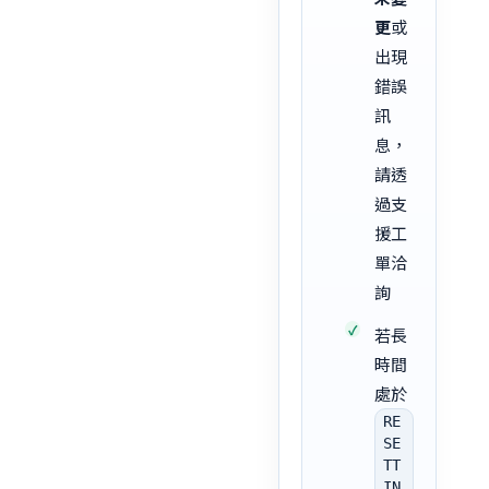
更
或
出現
錯誤
訊
息，
請透
過支
援工
單洽
詢
若長
時間
處於
RE
SE
TT
IN