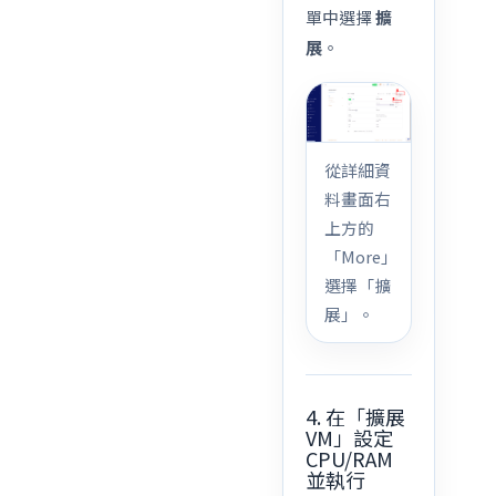
單中選擇
擴
展
。
從詳細資
料畫面右
上方的
「More」
選擇「擴
展」。
4. 在「擴展
VM」設定
CPU/RAM
並執行