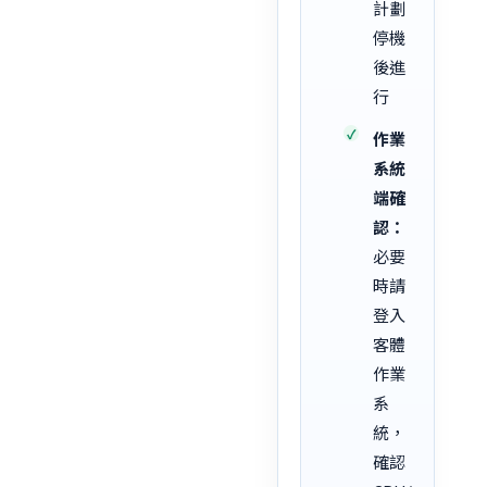
計劃
停機
後進
行
作業
系統
端確
認：
必要
時請
登入
客體
作業
系
統，
確認