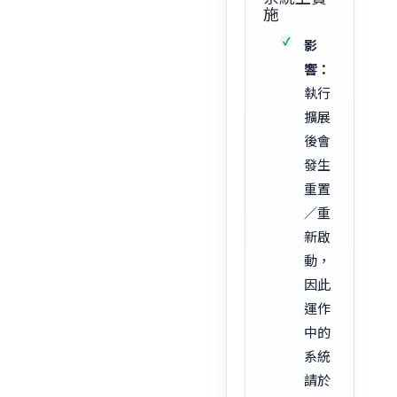
施
影
響：
執行
擴展
後會
發生
重置
／重
新啟
動，
因此
運作
中的
系統
請於