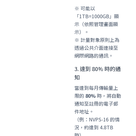
※ 可能以
「1TB=1000GB」顯
示（依照管理畫面顯
示）。
※ 計量對象原則上為
透過公共介面連接至
網際網路的通訊。
3. 達到 80% 時的通
知
當達到每月傳輸量上
限的
80%
時，將自動
通知至註冊的電子郵
件地址。
（例：NVPS-16 的情
況，約達到 4.8TB
時）