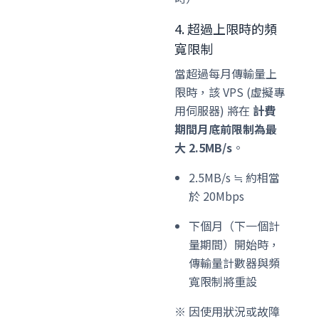
4. 超過上限時的頻
寬限制
當超過每月傳輸量上
限時，該 VPS (虛擬專
用伺服器) 將在
計費
期間月底前限制為最
大 2.5MB/s
。
2.5MB/s ≒ 約相當
於 20Mbps
下個月（下一個計
量期間）開始時，
傳輸量計數器與頻
寬限制將重設
※ 因使用狀況或故障