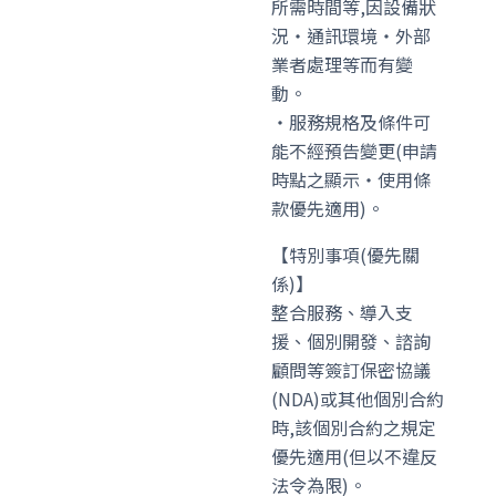
所需時間等,因設備狀
況・通訊環境・外部
業者處理等而有變
動。
・服務規格及條件可
能不經預告變更(申請
時點之顯示・使用條
款優先適用)。
【特別事項(優先關
係)】
整合服務、導入支
援、個別開發、諮詢
顧問等簽訂保密協議
(NDA)或其他個別合約
時,該個別合約之規定
優先適用(但以不違反
法令為限)。