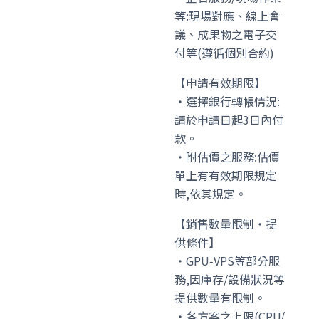
等:現場對應、線上會
議、成果物之電子交
付等(遵循個別合約)
【申請有效期限】
・選擇銀行轉帳情況:
請於申請日起3日內付
款。
・附估價之服務:估價
單上有有效期限規定
時,依其規定。
【銷售數量限制・提
供條件】
・GPU‑VPS等部分服
務,因庫存/設備狀況等
提供數量有限制。
・各方案之上限(CPU/