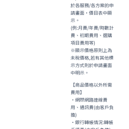
於各服務/各方案的申
請畫面・價目表中顯
示。
(例:月費/年費/時數計
費、初期費用、選購
項目費用等)
※顯示價格原則上為
未稅價格,若有其他標
示方式則於申請畫面
中明示。
【商品價格以外所需
費用】
・網際網路連線費
用、通訊費(由客戶負
擔)
・銀行轉帳情況:轉帳