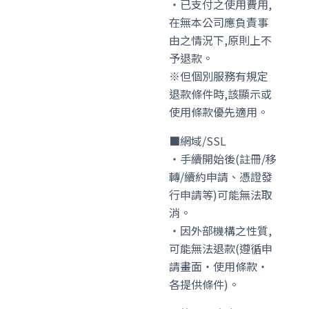
・已支付之使用費用,
在無本公司應負責事
由之情況下,原則上不
予退款。
※但個別服務有規定
退款條件時,該顯示或
使用條款優先適用。
■網域/SSL
・手續開始後(註冊/移
轉/續約申請、憑證發
行申請等)可能無法取
消。
・因外部機構之性質,
可能無法退款(遵循申
請畫面・使用條款・
各提供條件)。