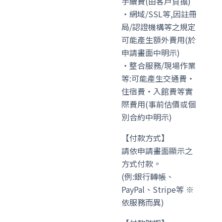
手續費(由客戶負擔)
・網域/SSL等,因註冊
局/認證機構等之規定
可能產生額外費用(於
申請畫面中明示)
・整合服務/現場作業
等:可能產生交通費・
住宿費・入館費等實
際費用(事前估價或個
別合約中明示)
【付款方式】
請依申請畫面顯示之
方式付款。
(例:銀行轉帳、
PayPal、Stripe等 ※
依服務而異)