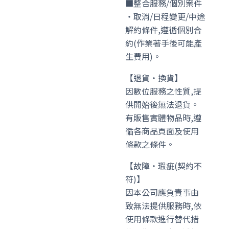
■整合服務/個別案件
・取消/日程變更/中途
解約條件,遵循個別合
約(作業著手後可能產
生費用)。
【退貨・換貨】
因數位服務之性質,提
供開始後無法退貨。
有販售實體物品時,遵
循各商品頁面及使用
條款之條件。
【故障・瑕疵(契約不
符)】
因本公司應負責事由
致無法提供服務時,依
使用條款進行替代措