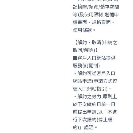
記憶體/頻寬/儲存空間
等)及使用限制,遵循申
請畫面・規格頁面・
使用條款。
【解約・取消(申請之
撤回/解除)】
■客戶入口網站提供
服務(訂閱制)
・解約可從客戶入口
網站申請(申請方式遵
循入口網站指引)。
・解約之效力,原則上
於下次續約日前一日
前提出申請,以「不進
行下次續約(停止續
約)」處理。