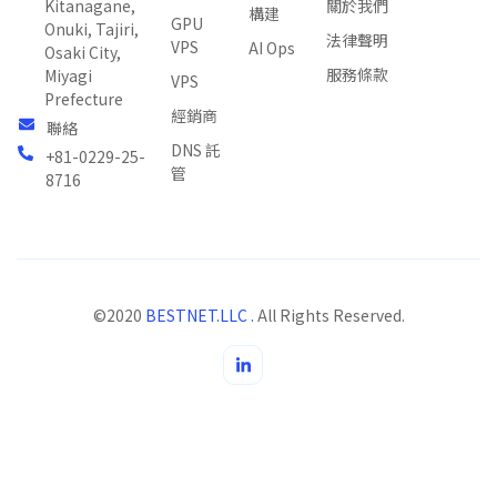
關於我們
Kitanagane,
構建
GPU
Onuki, Tajiri,
法律聲明
VPS
AI Ops
Osaki City,
服務條款
Miyagi
VPS
Prefecture
經銷商
聯絡
DNS 託
+81-0229-25-
管
8716
©2020
BESTNET.LLC .
All Rights Reserved.