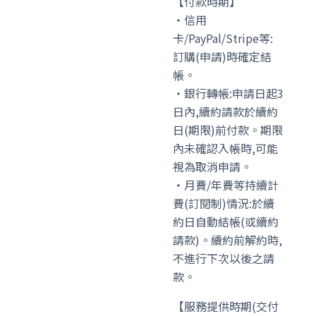
【付款時期】
・信用
卡/PayPal/Stripe等:
訂購(申請)時確定結
帳。
・銀行轉帳:申請日起3
日內,續約請款於續約
日(期限)前付款。期限
內未確認入帳時,可能
視為取消申請。
・月費/年費等持續計
費(訂閱制)情況:於續
約日自動結帳(或續約
請款)。續約前解約時,
不進行下次以後之請
款。
【服務提供時期(交付