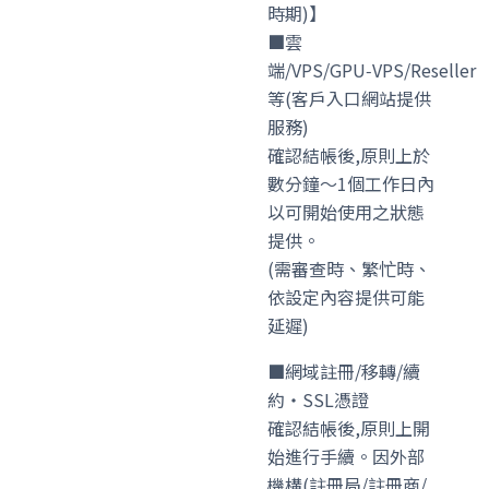
時期)】
■雲
端/VPS/GPU‑VPS/Reseller
等(客戶入口網站提供
服務)
確認結帳後,原則上於
數分鐘〜1個工作日內
以可開始使用之狀態
提供。
(需審查時、繁忙時、
依設定內容提供可能
延遲)
■網域註冊/移轉/續
約・SSL憑證
確認結帳後,原則上開
始進行手續。因外部
機構(註冊局/註冊商/