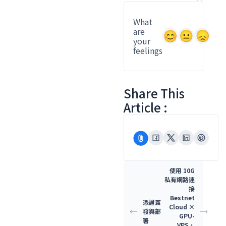
What
are
your
feelings
Share This
Article :
使用 10G
私有網路連
接
Bestnet
憑證簽
Cloud ×
發與部
GPU-
署
VPS，