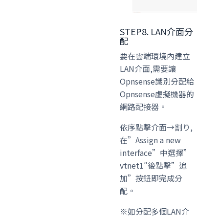
STEP8. LAN介面分
配
要在雲端環境內建立
LAN介面,需要讓
Opnsense識別分配給
Opnsense虛擬機器的
網路配接器。
依序點擊介面→割り,
在”Assign a new
interface”中選擇”
vtnet1″後點擊”追
加”按鈕即完成分
配。
※如分配多個LAN介