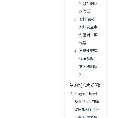
室分析的錯
誤修正
資料復原、
資訊安全事
件應對、IR
代理
持續性營運
代理及教
育・培訓服
務
第3條(合約期間)
Single Ticket
及 5-Pack 自購
買日起經過 6個
月後,包含未使