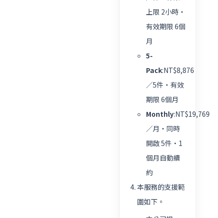
上限 2小時・
有效期限 6個
月
5-
Pack
:NT$8,876
／5件・有效
期限 6個月
Monthly
:NT$19,769
／月・同時
開啟 5件・1
個月自動續
約
本服務的支援範
圍如下。