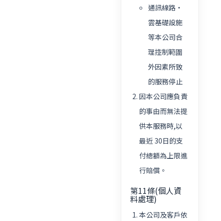
通訊線路・
雲基礎設施
等本公司合
理控制範圍
外因素所致
的服務停止
因本公司應負責
的事由而無法提
供本服務時,以
最近 30日的支
付總額為上限進
行賠償。
第11條(個人資
料處理)
本公司及客戶依