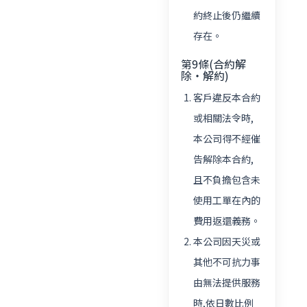
約終止後仍繼續
存在。
第9條(合約解
除・解約)
客戶違反本合約
或相關法令時,
本公司得不經催
告解除本合約,
且不負擔包含未
使用工單在內的
費用返還義務。
本公司因天災或
其他不可抗力事
由無法提供服務
時,依日數比例