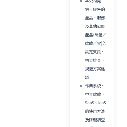
本公司提
供・販售的
產品・服務
及
其他公司
產品
(硬體／
軟體／雲)的
設定支援、
初步排查、
規避方案建
議
作業系統、
中介軟體、
SaaS、IaaS
的使用方法
及障礙調查