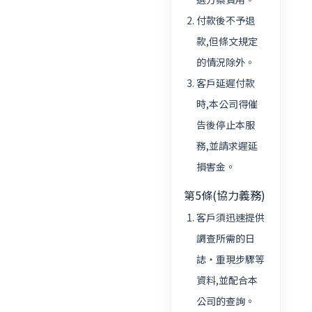
付款後不予退
款,但條文規定
的情況除外。
客戶延遲付款
時,本公司得催
告後停止本服
務,並請求遲延
損害金。
第5條(協力義務)
客戶須迅速提供
調查所需的日
誌・重現步驟等
資料,並配合本
公司的查詢。