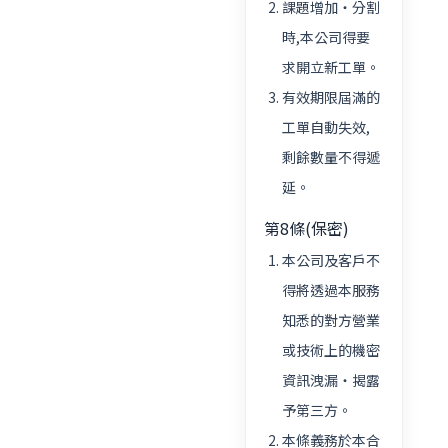
課題增加・分割
時,本公司得要
求開立新工單。
有效期限屆滿的
工單自動失效,
剩餘數量不得遞
延。
第8條(保密)
本公司及客戶不
得將透過本服務
知悉的對方營業
或技術上的機密
資訊洩漏・揭露
予第三方。
本條義務於本合