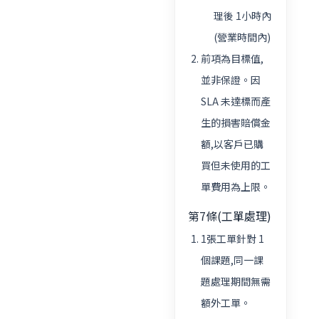
理後 1小時內
(營業時間內)
前項為目標值,
並非保證。因
SLA 未達標而產
生的損害賠償金
額,以客戶已購
買但未使用的工
單費用為上限。
第7條(工單處理)
1張工單針對 1
個課題,同一課
題處理期間無需
額外工單。