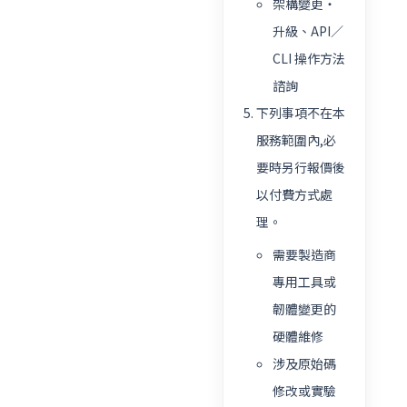
架構變更・
升級、API／
CLI 操作方法
諮詢
下列事項不在本
服務範圍內,必
要時另行報價後
以付費方式處
理。
需要製造商
專用工具或
韌體變更的
硬體維修
涉及原始碼
修改或實驗