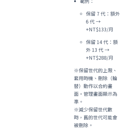
範例：
保留 7 代：額外
6 代 →
+NT$133/月
保留 14 代：額
外 13 代 →
+NT$288/月
※保留世代的上限、
套用時機、刪除（輪
替）動作以合約畫
面・管理畫面顯示為
準。
※減少保留世代數
時，舊的世代可能會
被刪除。