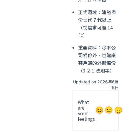
正式環境：建議備
份世代
7 代以上
（視需求可選 14
代）
重要資料：除本公
司備份外，也建議
客戶端的外部備份
（3-2-1 法則等）
Updated on 2026年6月
9日
What
are
your
feelings