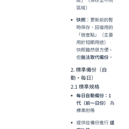
險」（保存至不同
區域）
快照
：更新前的暫
時保存、回復用的
「檢查點」（主要
用於短期用途）
快照雖然很方便，
但
無法取代備份
。
2. 標準備份（自
動・每日）
2.1 標準規格
每日自動備份：1
代（前一日份）
為
標準附帶
提供從備份進行
還