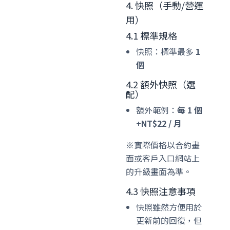
4. 快照（手動/營運
用）
4.1 標準規格
快照：標準最多
1
個
4.2 額外快照（選
配）
額外範例：
每 1 個
+NT$22 / 月
※實際價格以合約畫
面或客戶入口網站上
的升級畫面為準。
4.3 快照注意事項
快照雖然方便用於
更新前的回復，但