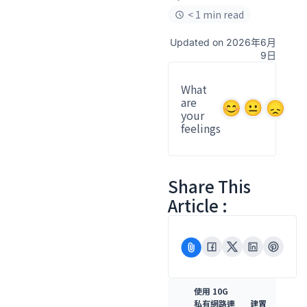
< 1 min read
Updated on 2026年6月
9日
What
are
your
feelings
Share This
Article :
使用 10G
私有網路連
建置