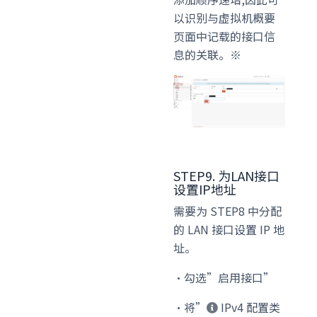
以识别与虚拟机概要
页面中记载的接口信
息的关联。※
STEP9. 为LAN接口
设置IP地址
需要为 STEP8 中分配
的 LAN 接口设置 IP 地
址。
・勾选”
启用接口
”
・将”
IPv4 配置类