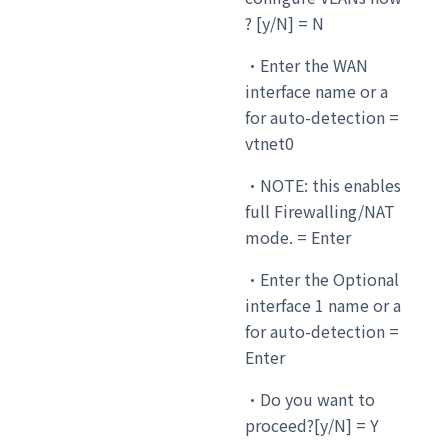
? [y/N] = N
・Enter the WAN
interface name or a
for auto-detection =
vtnet0
・NOTE: this enables
full Firewalling/NAT
mode. = Enter
・Enter the Optional
interface 1 name or a
for auto-detection =
Enter
・Do you want to
proceed?[y/N] = Y