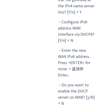
the IPv4 name server
too? [Y/n] = Y
・Configure IPv6
address WAN
Interface via DHCP6?
[Y/n] = N
・Enter the new
WAN IPv6 address .
Press <ENTER> for
none: = 直接按
Enter。
・Do you want to
enable the DHCP
server on WAN? [y/N]
= N