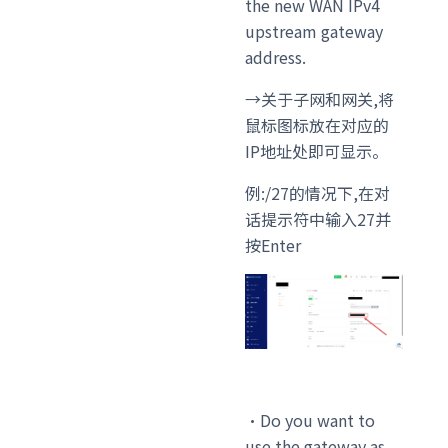
the new WAN IPv4
upstream gateway
address.
→关于子网和网关,将
鼠标图标放在对应的
IP地址处即可显示。
例:/27的情况下,在对
话提示符中输入27并
按Enter
・Do you want to
use the gateway as