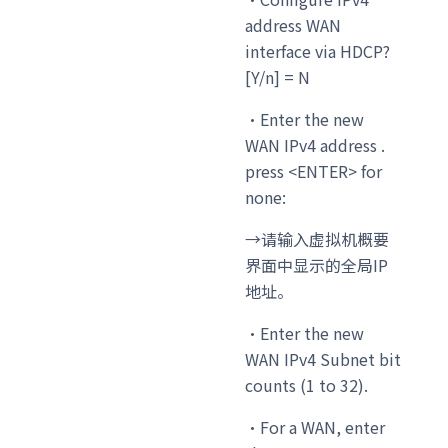
address WAN
interface via HDCP?
[Y/n] = N
・Enter the new
WAN IPv4 address .
press <ENTER> for
none:
→请输入虚拟机概要
界面中显示的全局IP
地址。
・Enter the new
WAN IPv4 Subnet bit
counts (1 to 32).
・For a WAN, enter