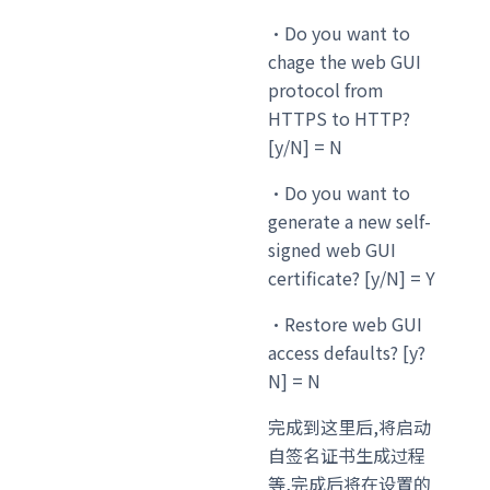
・Do you want to
chage the web GUI
protocol from
HTTPS to HTTP?
[y/N] = N
・Do you want to
generate a new self-
signed web GUI
certificate? [y/N] = Y
・Restore web GUI
access defaults? [y?
N] = N
完成到这里后,将启动
自签名证书生成过程
等,完成后将在设置的