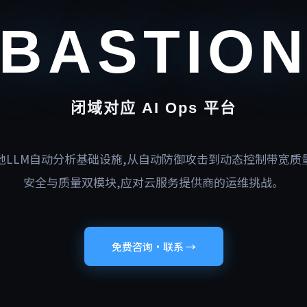
BASTIO
闭域对应 AI Ops 平台
地LLM自动分析基础设施,从自动防御攻击到动态控制带宽质
安全与质量双模块,应对云服务提供商的运维挑战。
免费咨询・联系 →