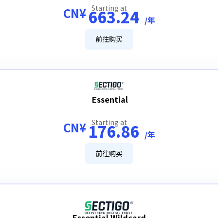
Starting at
CN¥
663.24
/年
前往购买
Essential
Starting at
CN¥
176.86
/年
前往购买
Essential Wildcard