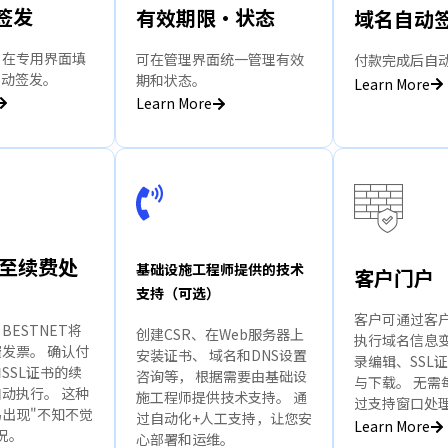
动签发
有效期限・状态
域名自动
，在专用界面填
可在管理界面统一管理有效
付款完成后自
自动签发。
期和状态。
Learn More
Learn More
至续费处
基础设施工程师提供的技术
客户门户
支持（可选）
客户可通过客
ESTNET将
创建CSR、在Web服务器上
执行域名信息变
发票。 确认付
安装证书、 域名和DNS设置
录编辑、SSL
SSL证书的续
咨询等， 根据需要由基础设
与下载。 无需
动执行。 这种
施工程师提供技术支持。 通
过支持窗口处
出现"不知不觉
过自动化+人工支持，让您安
Learn More
况。
心部署和运维。