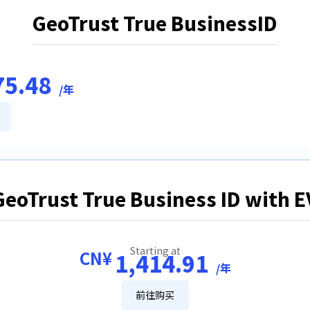
GeoTrust True BusinessID
75.48
/年
GeoTrust True Business ID with E
Starting at
CN¥
1,414.91
/年
前往购买