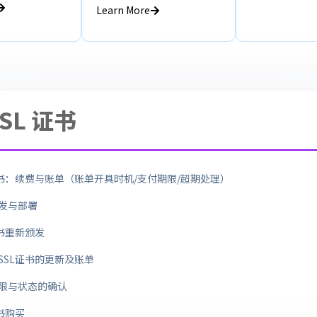
Learn More
SL 证书
证书：续费与账单（账单开具时机/支付期限/超期处理）
发与部署
证书重新颁发
SSL证书的更新及账单
限与状态的确认
证书购买