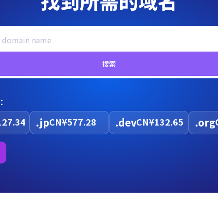
找到所需的域名
搜索
：
27.34
.jp
CN¥577.28
.dev
CN¥132.65
.org