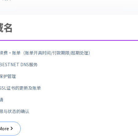
域名
续费·账单（账单开具时间/付款期限/超期处理）
ESTNET DNS服务
s保护管理
SSL证书的更新及账单
请
限与状态的确认
More