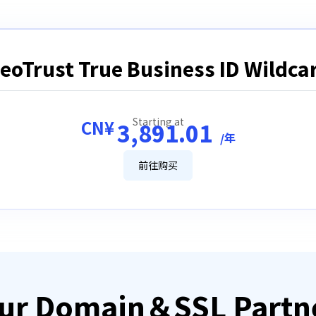
eoTrust True Business ID Wildca
Starting at
CN¥
3,891.01
/年
前往购买
ur Domain＆SSL Partn