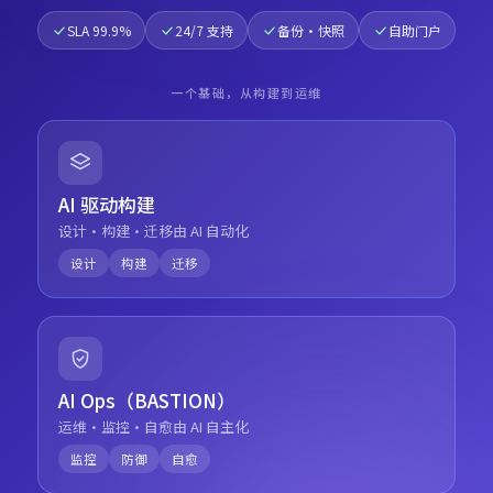
SLA 99.9%
24/7 支持
备份·快照
自助门户
一个基础，从构建到运维
AI 驱动构建
设计·构建·迁移由 AI 自动化
设计
构建
迁移
AI Ops（BASTION）
运维·监控·自愈由 AI 自主化
监控
防御
自愈