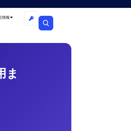
社情報
VPS／GPU インフラを、構築
用ま