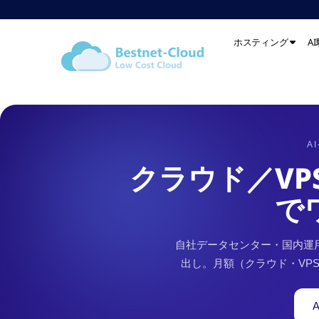
ホスティング
A
BESTNET-CLOUD トッ
A
クラウド／VP
で
自社データセンター・国内運用
出し。月額（クラウド・VP