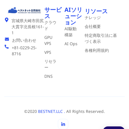
サービ
AIソリ
リソース
ス
ューシ
ナレッジ
宮城県大崎市田尻
ョン
クラウ
会社概要
大貫字北長根161-
ド
AI駆動
1
構築
特定商取引法に基
GPU
お問い合わせ
づく表示
VPS
AI Ops
+81-0229-25-
各種利用規約
VPS
8716
リセラ
ー
DNS
©2020
BESTNET.LLC .
All Rights Reserved.