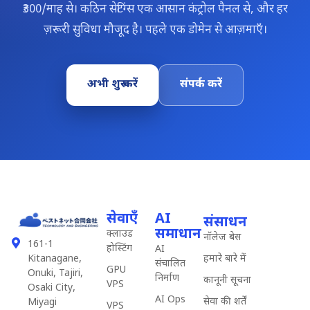
₹300/माह से। कठिन सेटिंग्स एक आसान कंट्रोल पैनल से, और हर
ज़रूरी सुविधा मौजूद है। पहले एक डोमेन से आज़माएँ।
अभी शुरू करें
संपर्क करें
सेवाएँ
AI
संसाधन
समाधान
क्लाउड
नॉलेज बेस
161-1
होस्टिंग
AI
हमारे बारे में
Kitanagane,
संचालित
GPU
Onuki, Tajiri,
निर्माण
कानूनी सूचना
VPS
Osaki City,
AI Ops
सेवा की शर्तें
Miyagi
VPS