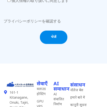
個人情報の取り扱いに同意します
プライバシーポリシーを確認する
सेवाएँ
AI
संसाधन
समाधान
क्लाउड
नॉलेज बेस
161-1
होस्टिंग
AI
हमारे बारे में
Kitanagane,
संचालित
GPU
Onuki, Tajiri,
निर्माण
कानूनी सूचना
VPS