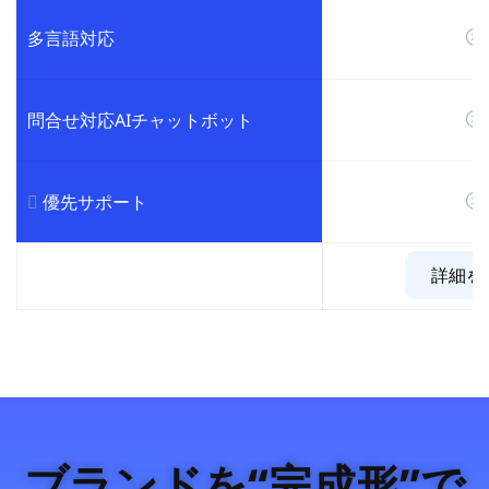
多言語対応
問合せ対応AIチャットボット
優先サポート
詳細を
ブランドを“完成形”で