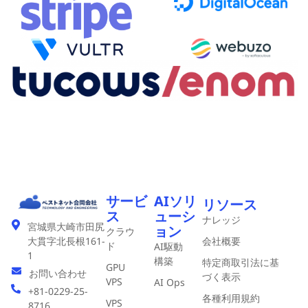
サービ
AIソリ
リソース
ス
ューシ
ナレッジ
宮城県大崎市田尻
ョン
クラウ
会社概要
大貫字北長根161-
ド
AI駆動
1
構築
特定商取引法に基
GPU
お問い合わせ
づく表示
VPS
AI Ops
+81-0229-25-
各種利用規約
VPS
8716