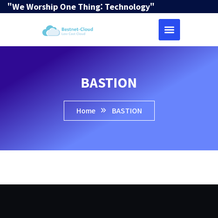
"We Worship One Thing: Technology"
BASTION
Home
BASTION