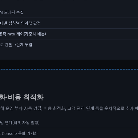
VM 트래픽 수집
대별·상하별 임계값 판정
동적 rate 제어(가중치 배분)
로 관찰→단계 투입
화·비용 최적화
해 운영 부하 자동 경감, 비용 최적화, 고객 관리 연계 등을 순차적으로 추가 예
털 연계(티켓 자동 발행)
t Console 통합 가시화