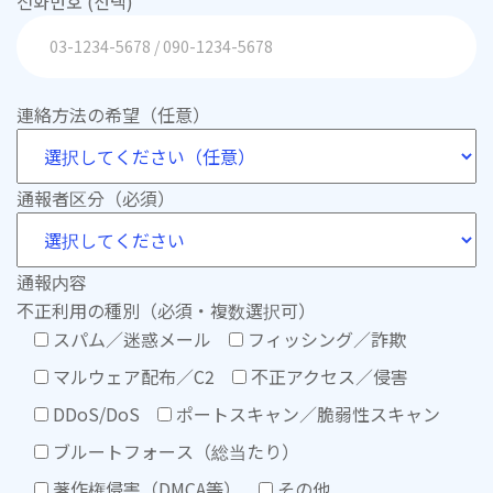
전화번호 (선택)
連絡方法の希望（任意）
通報者区分（必須）
通報内容
不正利用の種別（必須・複数選択可）
スパム／迷惑メール
フィッシング／詐欺
マルウェア配布／C2
不正アクセス／侵害
DDoS/DoS
ポートスキャン／脆弱性スキャン
ブルートフォース（総当たり）
著作権侵害（DMCA等）
その他