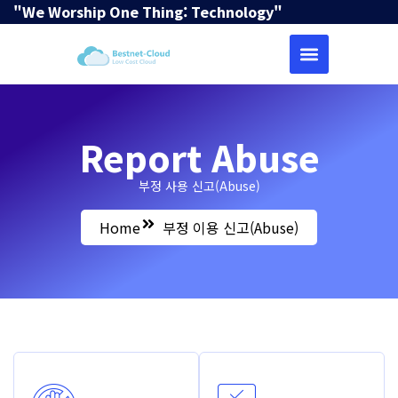
"We Worship One Thing: Technology"
Report Abuse
부정 사용 신고(Abuse)
Home
부정 이용 신고(Abuse)