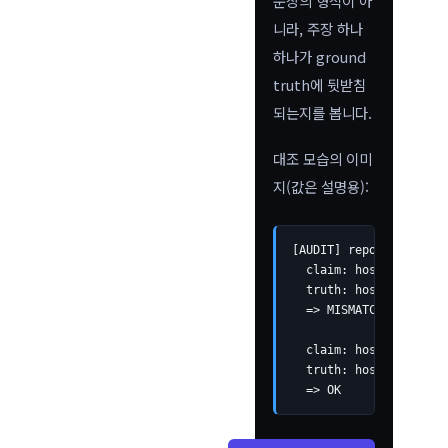
문장의 형식이 아
니라, 주장 하나
하나가 ground
truth에 뒷받침
되는지를 봅니다.
대조 모습의 이미
지(값은 설명용):
[AUDIT] report_id=████

  claim: host=A  metri
  truth: host=A  metri
  => MISMATCH  (확정
  claim: host=B  metri
  truth: host=B  metri
  => OK