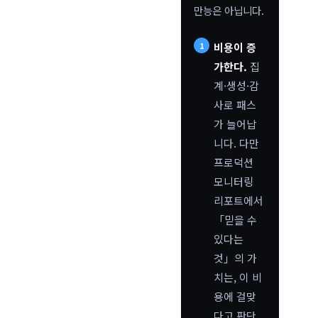
만능은 아닙니다.
비용이 증
가한다.
집
계·생성·감
사로 패스
가 늘어납
니다. 다만
프로덕션
모니터링
리포트에서
「믿을 수
있다는
것」의 가
치는, 이 비
용에 걸맞
다고 판단