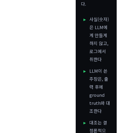
다.
사실(숫자)
은 LLM에
게 만들게
하지 않고,
로그에서
취한다
LLM이 쓴
주장은, 출
력 후에
ground
truth와 대
조한다
대조는 결
정론적으