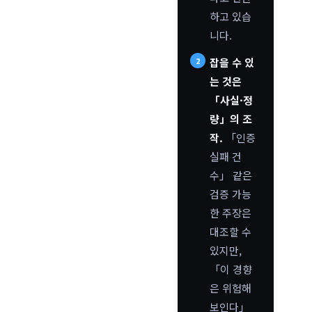
하고 있습
니다.
잡을 수 있
는 것은
「사실·정
량」의 조
작.
「인증
실패 건
수」 같은
검증 가능
한 주장은
대조할 수
있지만,
「이 경향
은 위험해
보인다」