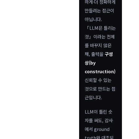
하게·더 정확하게
만들려는 접근이
아닙니다.
「LLM은 틀리는
것」이라는 전제
를 바꾸지 않은
채, 출력을
구성
상(by
construction)
신뢰할 수 있는
것으로 만드는 접
근입니다.
LLM이 틀린 숫
자를 써도, 감사
에서 ground
truth와 대조되