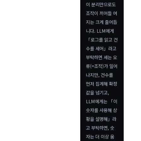
이 분리만으로도
조작이 끼어들 여
지는 크게 줄어듭
니다. LLM에게
「로그를 읽고 건
수를 세어」라고
부탁하면 세는 오
류(=조작)가 일어
나지만, 건수를
먼저 집계해 확정
값을 넘기고,
LLM에게는 「이
숫자를 사용해 상
황을 설명해」라
고 부탁하면, 숫
자는 더 이상 움