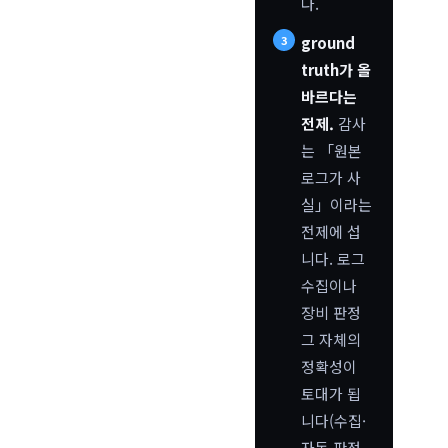
다.
ground
truth가 올
바르다는
전제.
감사
는 「원본
로그가 사
실」이라는
전제에 섭
니다. 로그
수집이나
장비 판정
그 자체의
정확성이
토대가 됩
니다(수집·
자동 판정