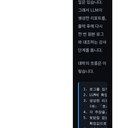
일은 있습니다.
그래서 LLM이
생성한 리포트를,
출력 후에 다시
한 번 원본 로그
와 대조하는 감사
단계를 둡니다.
대략의 흐름은 이
렇습니다.
1. 로그를 집계해 「확정된 사실
2. LLM에 확정값을 넘겨
3. 생성된 리포트에서 정량
   (예: 「호스트 A에서 
4. 각 주장을, 원본 로그(
5. 뒷받침 없는 주장·모순
   확정값으로 치환 or 