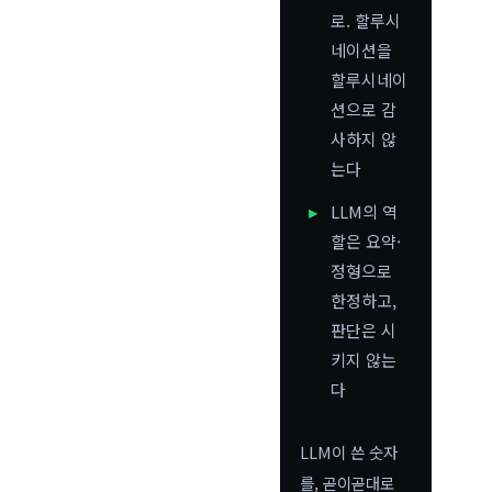
로. 할루시
네이션을
할루시네이
션으로 감
사하지 않
는다
LLM의 역
할은 요약·
정형으로
한정하고,
판단은 시
키지 않는
다
LLM이 쓴 숫자
를, 곧이곧대로