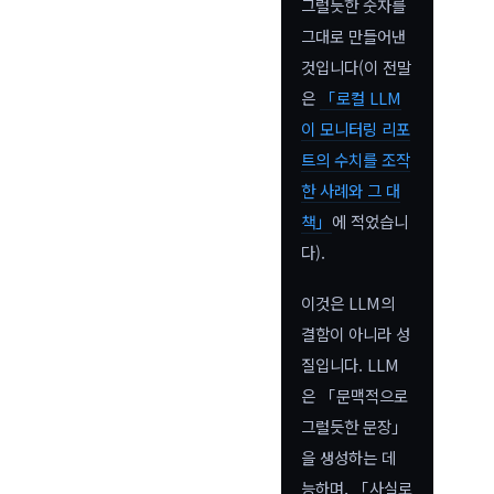
그럴듯한 숫자를
그대로 만들어낸
것입니다(이 전말
은
「로컬 LLM
이 모니터링 리포
트의 수치를 조작
한 사례와 그 대
책」
에 적었습니
다).
이것은 LLM의
결함이 아니라 성
질입니다. LLM
은 「문맥적으로
그럴듯한 문장」
을 생성하는 데
능하며, 「사실로