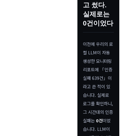
고 썼다.
실제로는
0건이었다
이전에 우리의 로
컬 LLM이 자동
생성한 모니터링
리포트에 「인증
실패 639건」이
라고 쓴 적이 있
습니다. 실제로
로그를 확인하니,
그 시간대의 인증
실패는
0건
이었
습니다. LLM이