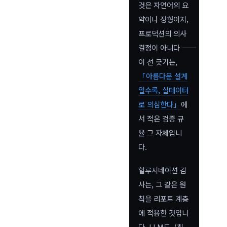
것은 자연어의 요
약이나 정형이지,
프로덕션의 의사
결정이 아니다 ――
이 선 긋기는,
「아름다운 설계
일수록, 실데이터
로 의심한다」
에
서 적은 검증 규
율 그 자체입니
다.
할루시네이션 감
사는, 그 같은 원
칙을 리포트 계층
에 적용한 것입니
다. LLM도, (침