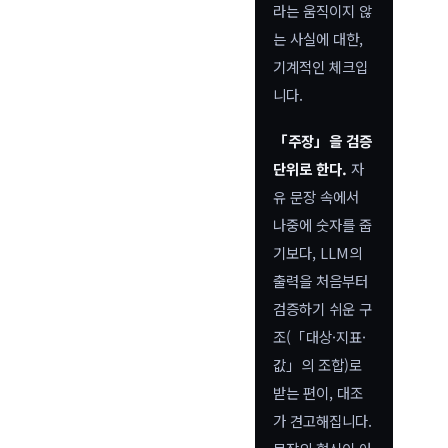
라는 움직이지 않
는 사실에 대한,
기계적인 체크입
니다.
「주장」을 검증
단위로 한다.
자
유 문장 속에서
나중에 숫자를 줍
기보다, LLM의
출력을 처음부터
검증하기 쉬운 구
조(「대상·지표·
값」의 조합)로
받는 편이, 대조
가 견고해집니다.