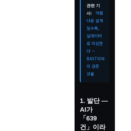
관련 기
아름
사:
다운 설계
일수록,
실데이터
로 의심한
다 —
BASTION
의 검증
규율
1. 발단 —
AI가
「639
건」이라