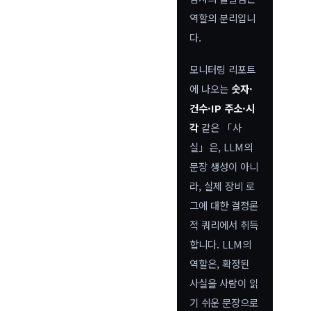
역할의 분리입니
다.
모니터링 리포트
에 나오는
숫자·
건수·IP 주소·시
각
같은 「사
실」은, LLM의
문장 생성이 아니
라, 실제 장비 로
그에 대한 결정론
적 쿼리에서 취득
합니다. LLM의
역할은, 확정된
사실을 사람이 읽
기 쉬운 문장으로