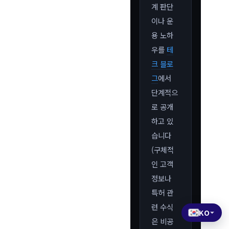
계 판단
이나 운
용 노하
우를
테
크 블로
그
에서
단계적으
로 공개
하고 있
습니다
(구체적
인 고객
정보나
특허 관
련 수식
KO
은 비공