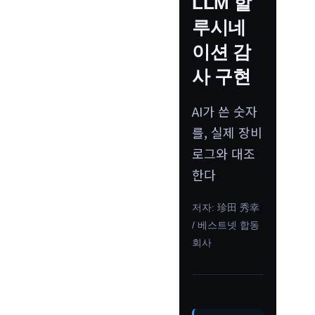
LLM 할
루시네
이션 감
사 구현
AI가 쓴 숫자
를, 실제 장비
로그와 대조
한다
저자: 珍田 秀幸
/ 베스트넷 합동
회사