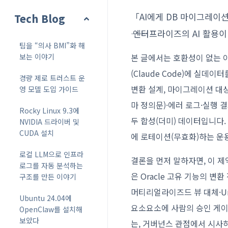
「AI에게 DB 마이그레이션
Tech Blog
―― 엔터프라이즈의 AI 활
팀을 “의사 BMI”화 해
보는 이야기
본 글에서는 호환성이 없는 이종 
(Claude Code)에 실
경량 제로 트러스트 운
변환 설계, 마이그레이션 대상
영 모델 도입 가이드
마 정의문)·에러 로그·실행
Rocky Linux 9.3에
두 합성(더미) 데이터입니다
NVIDIA 드라이버 및
CUDA 설치
에 로테이션(무효화)하는 운
로컬 LLM으로 인프라
결론을 먼저 말하자면, 이 제
로그를 자동 분석하는
은 Oracle 고유 기능의 변환
구조를 만든 이야기
머티리얼라이즈드 뷰 대체·Un
Ubuntu 24.04에
요소요소에 사람의 승인 게이
OpenClaw를 설치해
보았다
는, 거버넌스 관점에서 시사