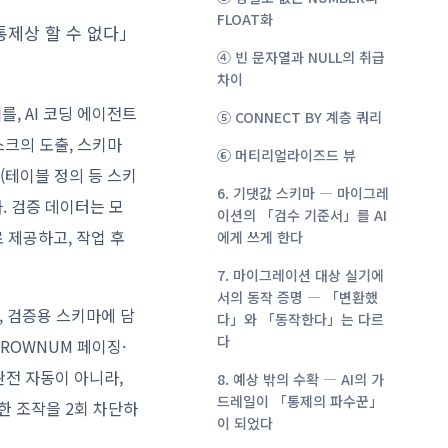
FLOAT화
통제상 할 수 없다」
④ 빈 문자열과 NULL의 취급
차이
리
를, AI 코딩 에이전트
⑤ CONNECT BY 계층 쿼리
스크의 도출, 스키마
⑥ 머티리얼라이즈드 뷰
(테이블 정의 등 스키
6. 기댓값 스키마 ― 마이그레
. 검증 데이터는 모
이션의 「검수 기준서」를 AI
 제공하고, 작업 후
에게 쓰게 한다
7. 마이그레이션 대상 실기에
서의 동작 증명 ― 「변환했
, 검증용 스키마에 담
다」와 「동작한다」는 다르
다
리·ROWNUM 페이징·
완전 자동이 아니라,
8. 예상 밖의 수확 ― AI의 가
드레일이 「통제의 파수꾼」
한 조작을 2회 차단하
이 되었다