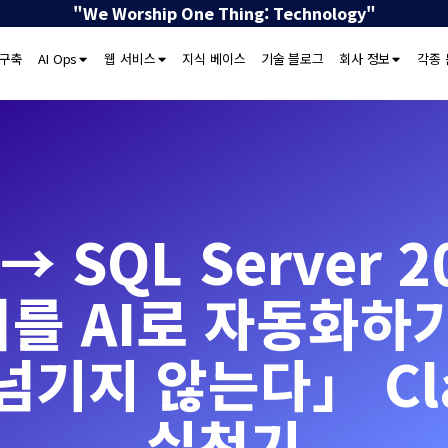
"We Worship One Thing: Technology"
 구축
AI Ops
웹 서비스
지식 베이스
기술 블로그
회사 정보
각종 
c → SQL Server
를 AI로 자동화하
넘기지 않는다」 Cla
실천기