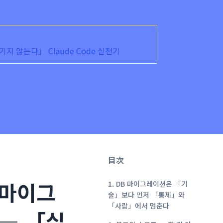
넘기지 않는다」 Claude Code 실천기
目次
2 마이그
1. DB 마이그레이션은 「기
술」보다 먼저 「통제」와
「사람」에서 멈춘다
 ― 「실