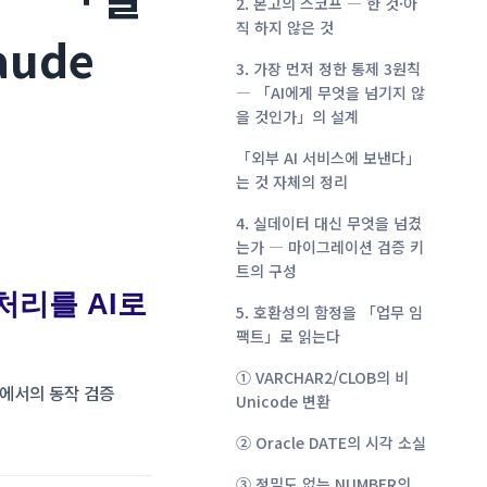
2. 본고의 스코프 ― 한 것·아
직 하지 않은 것
ude
3. 가장 먼저 정한 통제 3원칙
― 「AI에게 무엇을 넘기지 않
을 것인가」의 설계
「외부 AI 서비스에 보낸다」
는 것 자체의 정리
4. 실데이터 대신 무엇을 넘겼
는가 ― 마이그레이션 검증 키
트의 구성
전처리를 AI로
5. 호환성의 함정을 「업무 임
팩트」로 읽는다
① VARCHAR2/CLOB의 비
기에서의 동작 검증
Unicode 변환
② Oracle DATE의 시각 소실
③ 정밀도 없는 NUMBER의