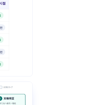
 시점
료
 편
료
 편
료