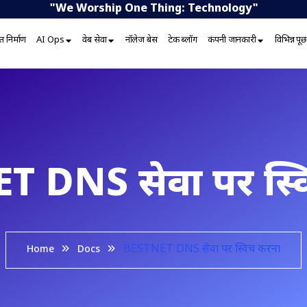
"We Worship One Thing: Technology"
 निर्माण
AI Ops
वेब सेवा
नॉलेज बेस
टेक ब्लॉग
कंपनी जानकारी
विभिन्न प
T DNS सेवा पर स्व
BESTNET DNS सेवा पर स्विच करना
Home
Docs