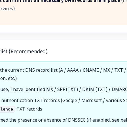
 confirm that all necessary DNS records are in place
(th
rvices).
klist (Recommended)
 the current DNS record list (A / AAAA / CNAME / MX / TXT /
on, etc.)
in use, I have identified MX / SPF (TXT) / DKIM (TXT) / DMAR
fy authentication TXT records (Google / Microsoft / various 
llenge
TXT records
rmed the presence or absence of DNSSEC (if enabled, see be