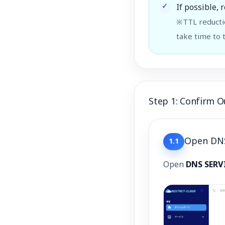
If possible,
※TTL reducti
take time to 
Step 1: Confirm 
Open DN
1.1
Open
DNS SERV