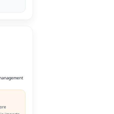
 management
fore