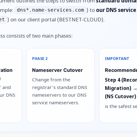
ument outlines the steps to switch from
standard domai
ample:
) to
our DNS service
dns*.name-services.com
) on our client portal (BESTNET-CLOUD).
et
ss consists of two main phases:
PHASE 2
IMPORTANT
ation
Nameserver Cutover
Recommende
/
Change from the
Step 4 (Reco
T and
registrar’s standard DNS
Migration) →
our DNS
nameservers to our DNS
(NS Cutover)
service nameservers.
is the safest 