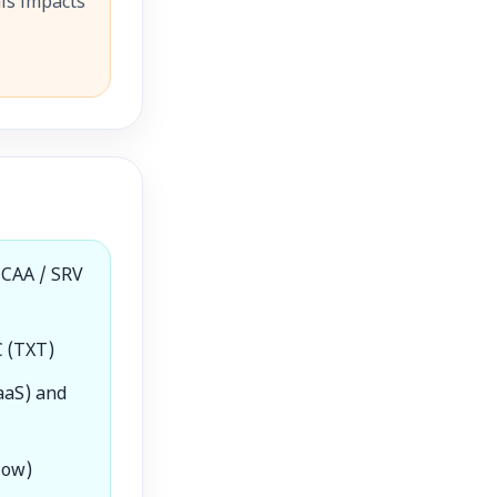
is impacts
 CAA / SRV
C (TXT)
SaaS) and
low)