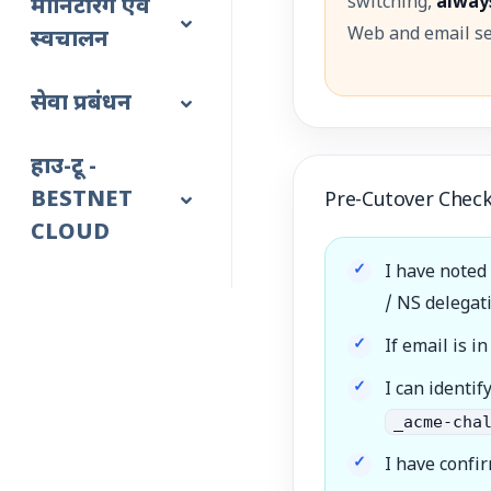
switching,
always
मॉनिटरिंग एवं
Web and email se
स्वचालन
सेवा प्रबंधन
हाउ-टू -
BESTNET
Pre-Cutover Chec
CLOUD
I have noted
/ NS delegati
If email is 
I can identi
_acme-cha
I have confi