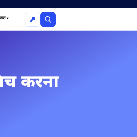
ूछताछ
िच करना