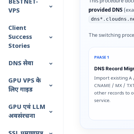
This procedure doc
BESTNET-
provided DNS
(ex
VPS
dns*.cloudns.n
Client
The switching proce
Success
Stories
PHASE 1
DNS सेवा
DNS Record Migr
Import existing A 
GPU VPS के
CNAME / MX / TX
लिए गाइड
other records to 
service.
GPU एवं LLM
अवसंरचना
SSL प्रमाणपत्र