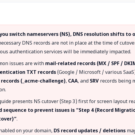
u switch nameservers (NS), DNS resolution shifts to 
 necessary DNS records are not in place at the time of cutove
ious authentication services will be immediately impacted.
on issues are with
mail-related records (MX / SPF / DKI
entication TXT records
(Google / Microsoft / various SaaS
 records (_acme-challenge)
,
CAA
, and
SRV
records being 
on.
uide presents NS cutover (Step 3) first for screen layout re
equence to prevent issues is “Step 4 (Record Migrati
tover)”
.
enabled on your domain,
DS record updates / deletions
may