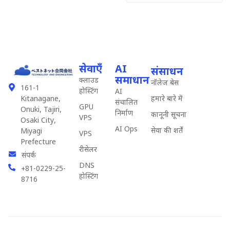
सेवाएँ
AI
संसाधन
समाधान
क्लाउड
नॉलेज बेस
161-1
होस्टिंग
AI
हमारे बारे में
Kitanagane,
संचालित
GPU
Onuki, Tajiri,
निर्माण
कानूनी सूचना
VPS
Osaki City,
AI Ops
सेवा की शर्तें
Miyagi
VPS
Prefecture
रीसेलर
संपर्क
DNS
+81-0229-25-
होस्टिंग
8716