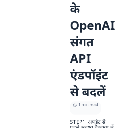
के
OpenAI
संगत
API
एंडपॉइंट
से बदलें
1 min read
STEP1: अपडेट से
पहले अवश्य बैकअप लें