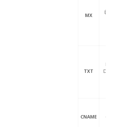
ईमेल सर्वर
MX
गंतव्य
SPF /
DKIM /
TXT
DMARC /
विभिन्न
सत्यापन
उपनाम
परिभाषा
CNAME
(CDN /
SaaS,