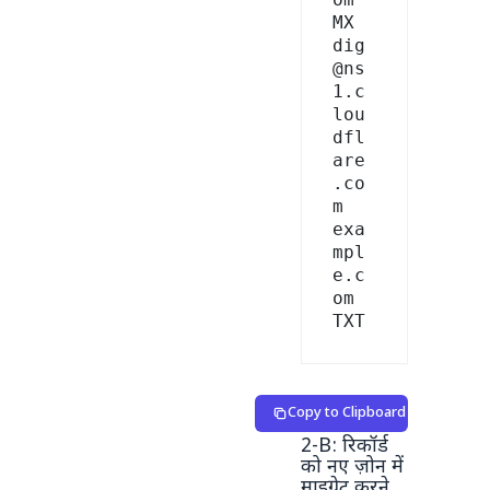
MX

dig 
@ns
1.c
lou
dfl
are
.co
m 
exa
mpl
e.c
om 
TXT
Copy to Clipboard
2-B: रिकॉर्ड
को नए ज़ोन में
माइग्रेट करने