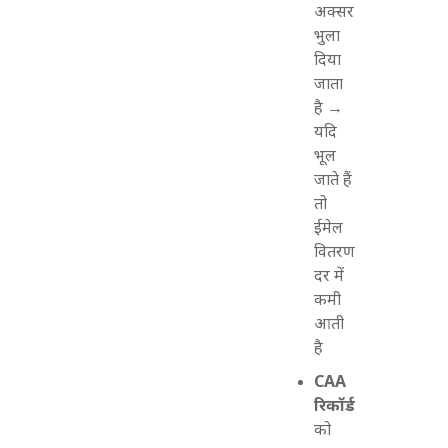
अक्सर
भुला
दिया
जाता
है →
यदि
भूल
जाते हैं
तो
ईमेल
वितरण
दर में
कमी
आती
है
CAA
रिकॉर्ड
को