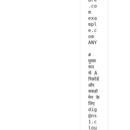
.co
m 
exa
mpl
e.c
om 
ANY

# 
मुख्य 
रूप 
से A 
रिकॉर्ड 
और 
सबडो
मेन के 
लिए

dig 
@ns
1.c
lou