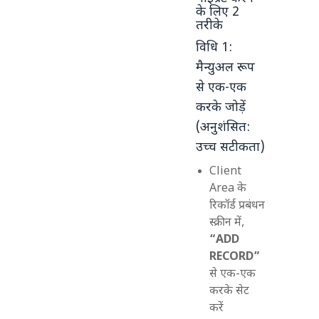
के लिए 2
तरीके
विधि 1:
मैन्युअल रूप
से एक-एक
करके जोड़ें
(अनुशंसित:
उच्च सटीकता)
Client
Area के
रिकॉर्ड प्रबंधन
स्क्रीन में,
“ADD
RECORD”
से एक-एक
करके सेट
करें