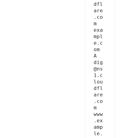
dfl
are
.co
m 
exa
mpl
e.c
om 
A

dig 
@ns
1.c
lou
dfl
are
.co
m 
www
.ex
amp
le.