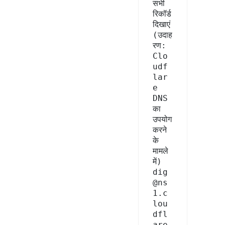
सभी 
रिकॉर्ड 
दिखाएं 
(उदाह
रण: 
Clo
udf
lar
e 
DNS 
का 
उपयोग 
करने 
के 
मामले 
में)

dig 
@ns
1.c
lou
dfl
are