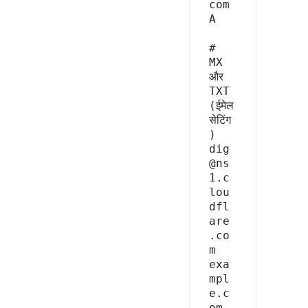
com 
A

# 
MX 
और 
TXT 
(ईमेल 
सेटिंग
)

dig 
@ns
1.c
lou
dfl
are
.co
m 
exa
mpl
e.c
om 