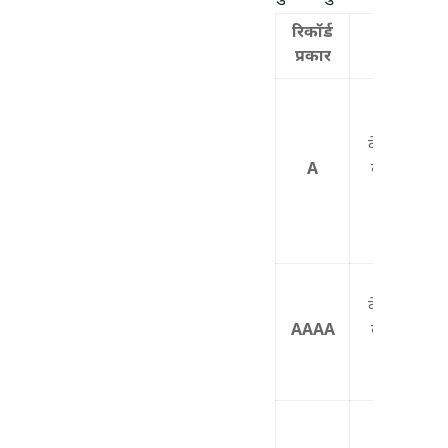
रिकॉर्ड
मुख्य
प्रकार
उपयोग
वेब / सर्वर
A
का IPv4
पता
वेब / सर्वर
AAAA
का IPv6
पता