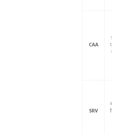
आदि)
SSL
प्रमाणपत्र
CAA
जारी करने
योग्य CA
प्रतिबंध
विशिष्ट
सेवाओं के
SRV
लिए पोर्ट /
लक्ष्य
परिभाषा