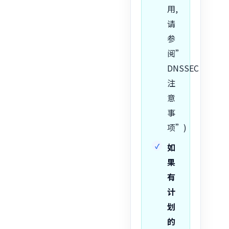
用,
请
参
阅”
DNSSEC
注
意
事
项”)
如
果
有
计
划
的