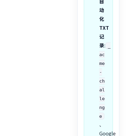
自
动
化
TXT
记
录
:
_
ac
me
-
ch
al
le
ng
e
、
Google