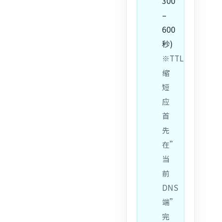
300
–
600
秒)
※TTL
缩
短
应
首
先
在”
当
前
DNS
端”
完