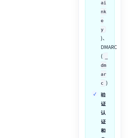
ai
nk
e
y
)、
DMARC
(
_
dm
ar
)
c
验
证
认
证
和