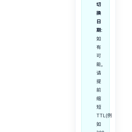
切
换
日
期
:
如
有
可
能,
请
提
前
缩
短
TTL(例
如