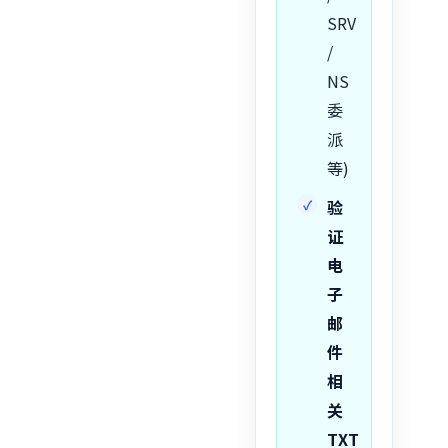
SRV
/
NS
委
派
等)
验
证
电
子
邮
件
相
关
TXT