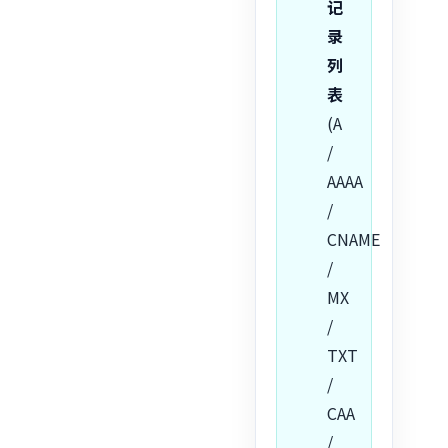
记
录
列
表
(A
/
AAAA
/
CNAME
/
MX
/
TXT
/
CAA
/