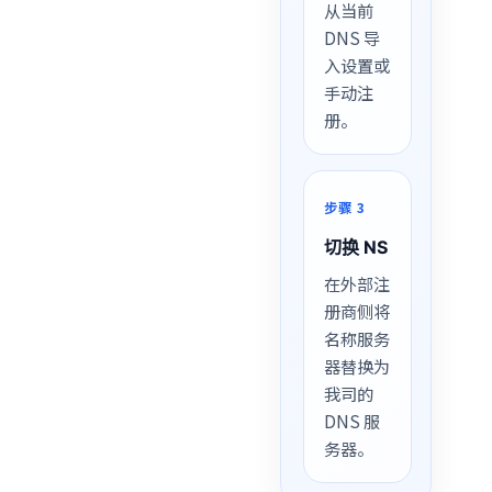
从当前
DNS 导
入设置或
手动注
册。
步骤 3
切换 NS
在外部注
册商侧将
名称服务
器替换为
我司的
DNS 服
务器。