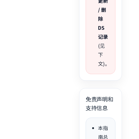
更新
/ 删
除
DS
记录
(见
下
文)。
免责声明和
支持信息
本指
南总