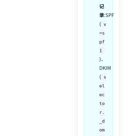
记
录
:SPF
(
v
=s
pf
1
)、
DKIM
(
s
el
ec
to
r.
_d
om