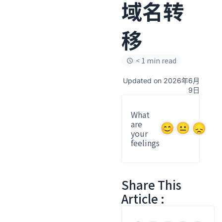
域名转
移
< 1 min read
Updated on 2026年6月
9日
What
are
your
feelings
Share This
Article :