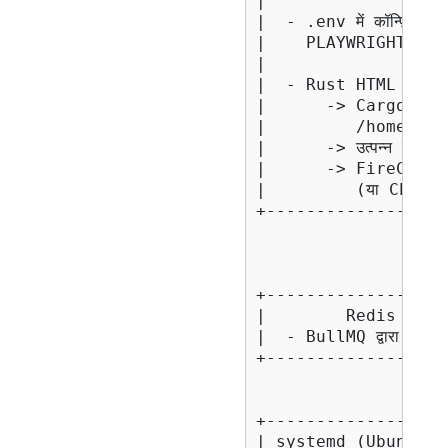
|                  
|  - .env में कॉन्फ़िगर 
|    PLAYWRIGHT_MIC
|                  
|  - Rust HTML Tran
|      -> Cargo के मा
|         /home/fir
|      -> उत्पन्न करत
|      -> FireCrawl द्वार
|         (या Cheerio
+------------------
                   
                   
                   
+------------------
|        Redis (loc
|  - BullMQ द्वारा जॉब क्य
+------------------
+------------------
| systemd (Ubuntu 2