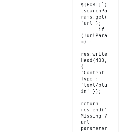
${PORT}`)
.searchPa
rams.get(
'url');

      if 
(!urlPara
m) {

res.write
Head(400, 
{ 
'Content-
Type': 
'text/pla
in' });

return 
res.end('
Missing ?
url 
parameter