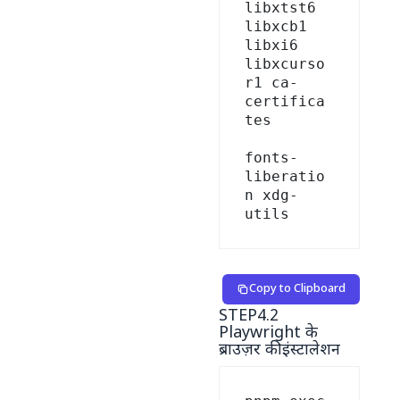
libxtst6 
libxcb1 
libxi6 
libxcurso
r1 ca-
certifica
tes 

fonts-
liberatio
n xdg-
Copy to Clipboard
STEP4.2
Playwright के
ब्राउज़र की इंस्टालेशन