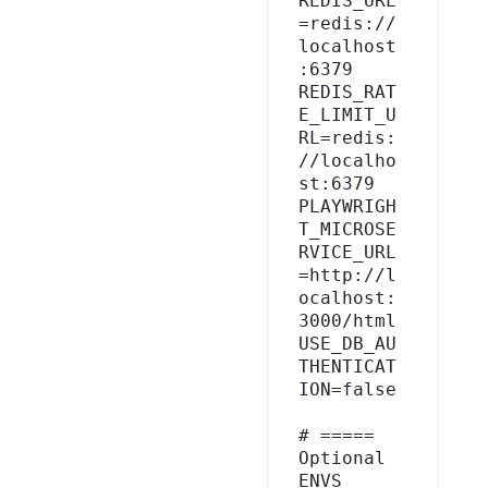
REDIS_URL
=redis://
localhost
:6379

REDIS_RAT
E_LIMIT_U
RL=redis:
//localho
st:6379

PLAYWRIGH
T_MICROSE
RVICE_URL
=http://l
ocalhost:
3000/html

USE_DB_AU
THENTICAT
ION=false

# ===== 
Optional 
ENVS 