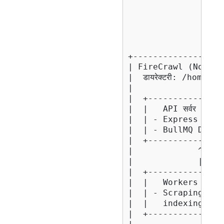
                   
                   
                   
                   
                   
+------------------
| FireCrawl (Node.j
|  डायरेक्टरी: /home
|                  
|  +---------------
|  |   API सर्वर    
|  | - Express     
|  | - BullMQ Dashb
|  +---------------
|             ^    
|             | (Qu
|  +---------------
|  |   Workers     
|  | - Scraping, pa
|  |   indexing    
|  +---------------