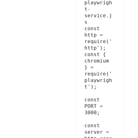
playwrigh
t-
service.j
s

const 
http = 
require('
http');

const { 
chromium 
} = 
require('
playwrigh
t');

const 
PORT = 
3000;

const 
server = 