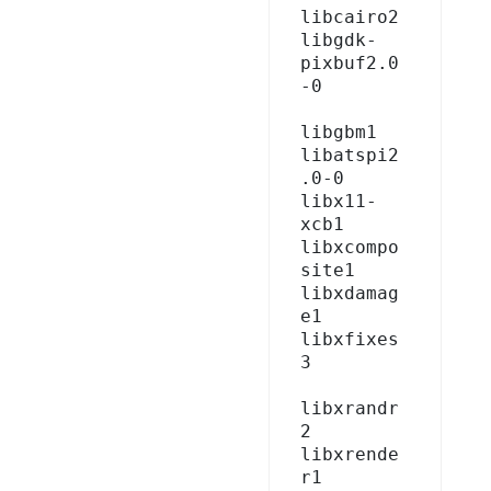
libcairo2 
libgdk-
pixbuf2.0
-0 

libgbm1 
libatspi2
.0-0 
libx11-
xcb1 
libxcompo
site1 
libxdamag
e1 
libxfixes
3 

libxrandr
2 
libxrende
r1 