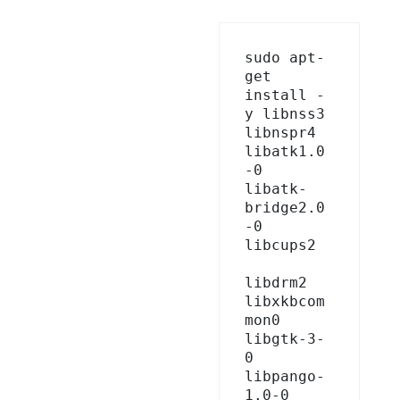
sudo apt-
get 
install -
y libnss3 
libnspr4 
libatk1.0
-0 
libatk-
bridge2.0
-0 
libcups2 

libdrm2 
libxkbcom
mon0 
libgtk-3-
0 
libpango-
1.0-0 