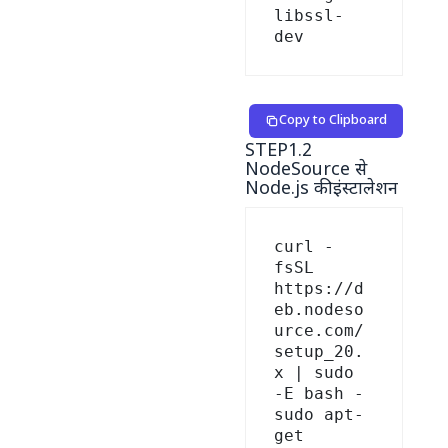
libssl-
Copy to Clipboard
STEP1.2
NodeSource से
Node.js की इंस्टालेशन
curl -
fsSL 
https://d
eb.nodeso
urce.com/
setup_20.
x | sudo 
-E bash -

sudo apt-
get 