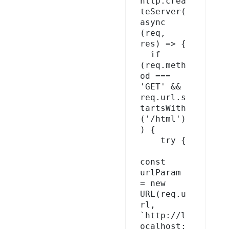
http.crea
teServer(
async 
(req, 
res) => {

  if 
(req.meth
od === 
'GET' && 
req.url.s
tartsWith
('/html')
) {

    try {

const 
urlParam 
= new 
URL(req.u
rl, 
`http://l
ocalhost: