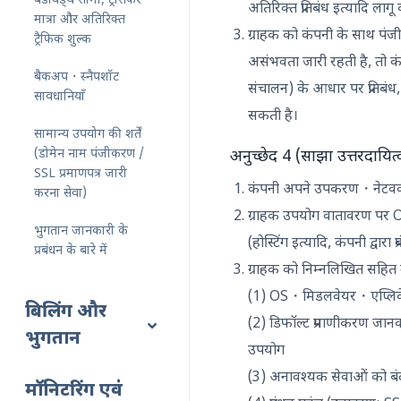
बैंडविड्थ सीमा, ट्रांसफर
अतिरिक्त प्रतिबंध इत्यादि लाग
मात्रा और अतिरिक्त
ग्राहक को कंपनी के साथ पंजीक
ट्रैफिक शुल्क
असंभवता जारी रहती है, तो क
बैकअप・स्नैपशॉट
संचालन) के आधार पर प्रतिबं
सावधानियाँ
सकती है।
सामान्य उपयोग की शर्तें
(डोमेन नाम पंजीकरण /
अनुच्छेद 4 (साझा उत्तरदायित
SSL प्रमाणपत्र जारी
कंपनी अपने उपकरण・नेटवर्क・नि
करना सेवा)
ग्राहक उपयोग वातावरण पर OS/
भुगतान जानकारी के
(होस्टिंग इत्यादि, कंपनी द्वारा
प्रबंधन के बारे में
ग्राहक को निम्नलिखित सहित उ
(1) OS・मिडलवेयर・एप्लिकेशन 
बिलिंग और
(2) डिफॉल्ट प्रमाणीकरण जानक
भुगतान
उपयोग
(3) अनावश्यक सेवाओं को बंद
मॉनिटरिंग एवं