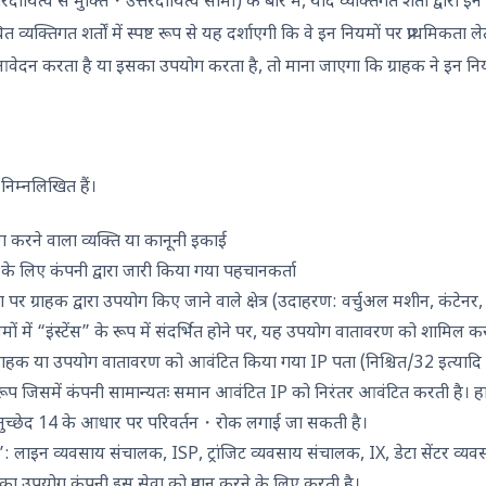
रदायित्व से मुक्ति・उत्तरदायित्व सीमा) के बारे में, यदि व्यक्तिगत शर्तों द्वारा इ
 व्यक्तिगत शर्तों में स्पष्ट रूप से यह दर्शाएगी कि वे इन नियमों पर प्राथमिकता लेत
वेदन करता है या इसका उपयोग करता है, तो माना जाएगा कि ग्राहक ने इन नियम
 निम्नलिखित हैं।
 करने वाला व्यक्ति या कानूनी इकाई
के लिए कंपनी द्वारा जारी किया गया पहचानकर्ता
 ग्राहक द्वारा उपयोग किए जाने वाले क्षेत्र (उदाहरण: वर्चुअल मशीन, कंटेनर, ह
नियमों में “इंस्टेंस” के रूप में संदर्भित होने पर, यह उपयोग वातावरण को शामिल क
 ग्राहक या उपयोग वातावरण को आवंटित किया गया IP पता (निश्चित/32 इत्याद
रारूप जिसमें कंपनी सामान्यतः समान आवंटित IP को निरंतर आवंटित करती है। हाल
अनुच्छेद 14 के आधार पर परिवर्तन・रोक लगाई जा सकती है।
”: लाइन व्यवसाय संचालक, ISP, ट्रांजिट व्यवसाय संचालक, IX, डेटा सेंटर व
का उपयोग कंपनी इस सेवा को प्रदान करने के लिए करती है।