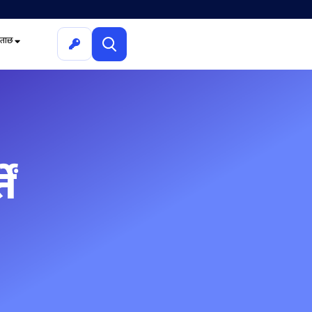
ूछताछ
ें