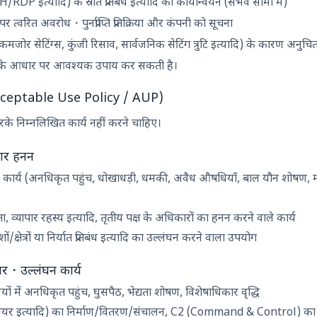
H/RDP इत्यादि) के स्रोत प्रतिबंध इत्यादि का कार्यान्वयन (संभव सीमा में)
त्वरित अवरोध・पुनर्प्राप्ति प्रतिक्रिया और कंपनी को सूचना
मजोर सेटिंग्स, कुंजी रिसाव, सार्वजनिक सेटिंग त्रुटि इत्यादि) के कारण अनुच
2 के आधार पर आवश्यक उपाय कर सकती है।
य: Acceptable Use Policy / AUP)
के निम्नलिखित कार्य नहीं करने चाहिए।
ार हनन
 कार्य (अनधिकृत पहुंच, धोखाधड़ी, धमकी, अवैध औषधियाँ, बाल यौन शोषण, मनी 
ता, व्यापार रहस्य इत्यादि, तृतीय पक्ष के अधिकारों का हनन करने वाले कार्य
 देशों/क्षेत्रों या निर्यात प्रतिबंध इत्यादि का उल्लंघन करने वाला उपयोग
र・उल्लंघन कार्य
ियों में अनधिकृत पहुंच, घुसपैठ, भेद्यता शोषण, विशेषाधिकार वृद्धि
ंसमवेयर इत्यादि) का निर्माण/वितरण/संचालन, C2 (Command & Control) क