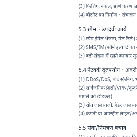
(3) फिशिंग, नकल, प्रमाणीकरण 
(4) बॉटनेट का निर्माण・संचालन
5.3 स्पैम・उपद्रवी कार्य
(1) स्पैम ईमेल भेजना, मेल रिले 
(2) SMS/IM/फॉर्म इत्यादि का उप
(3) बड़ी संख्या में खाते बनाकर त
5.4 नेटवर्क दुरुपयोग・अवर
(1) DDoS/DoS, पोर्ट स्कैनिंग, भेद्
(2) सार्वजनिक प्रॉक्सी/VPN/कूदने 
मामले को छोड़कर)
(3) स्रोत जालसाजी, हेडर जालसाजी,
(4) कंपनी या अपस्ट्रीम लाइन/अन
5.5 सेवा/नियंत्रण बचाव