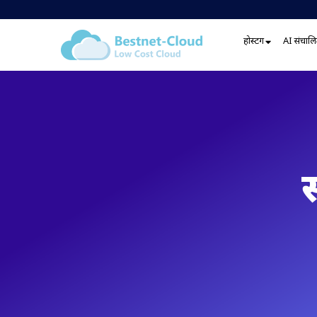
होस्टिंग
AI संचालित
स