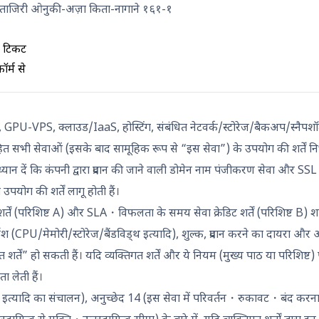
शि ताजिरी ओनुकी-अज़ा किता-नागाने १६१-१
 टिकट
ॉर्म से
), GPU-VPS, क्लाउड/IaaS, होस्टिंग, संबंधित नेटवर्क/स्टोरेज/बैकअप/स्नैपश
हित सभी सेवाओं (इसके बाद सामूहिक रूप से “इस सेवा”) के उपयोग की शर्तें निर्
या ध्यान दें कि कंपनी द्वारा प्रदान की जाने वाली डोमेन नाम पंजीकरण सेवा और SSL 
उपयोग की शर्तें लागू होती हैं।
्तें (परिशिष्ट A) और SLA・विफलता के समय सेवा क्रेडिट शर्तें (परिशिष्ट B) शा
र्देश (CPU/मेमोरी/स्टोरेज/बैंडविड्थ इत्यादि), शुल्क, प्रदान करने का दायरा और अ
 शर्तें” हो सकती हैं। यदि व्यक्तिगत शर्तें और ये नियम (मुख्य पाठ या परिशिष्ट) प
ता लेती हैं।
े इत्यादि का संचालन), अनुच्छेद 14 (इस सेवा में परिवर्तन・रुकावट・बंद करना