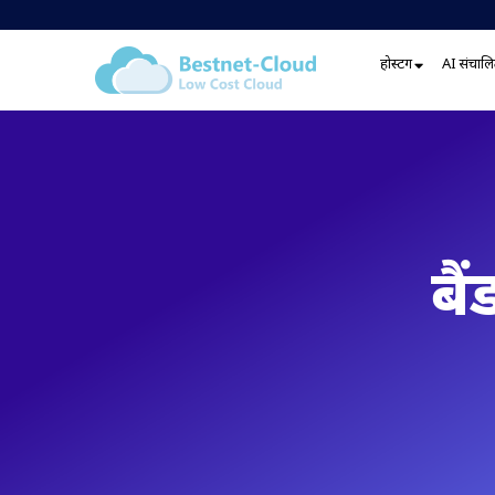
होस्टिंग
AI संचालित
बै