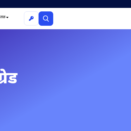
ूछताछ
रेड