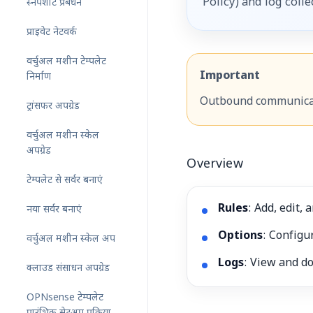
Policy) and log colle
स्नैपशॉट प्रबंधन
प्राइवेट नेटवर्क
वर्चुअल मशीन टेम्पलेट
Important
निर्माण
Outbound communicati
ट्रांसफर अपग्रेड
वर्चुअल मशीन स्केल
अपग्रेड
Overview
टेम्पलेट से सर्वर बनाएं
Rules
: Add, edit, 
नया सर्वर बनाएं
Options
: Configu
वर्चुअल मशीन स्केल अप
Logs
: View and d
क्लाउड संसाधन अपग्रेड
OPNsense टेम्पलेट