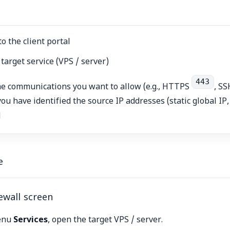
to the client portal
 target service (VPS / server)
443
e communications you want to allow (e.g., HTTPS
, S
you have identified the source IP addresses (static global IP, 
d
e
ewall screen
menu
Services
, open the target VPS / server.