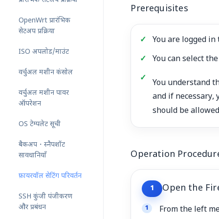
प्रारंभिक सेटअप प्रक्रिया
Prerequisites
OpenWrt प्रारंभिक
सेटअप प्रक्रिया
You are logged in 
ISO अपलोड/माउंट
You can select the
वर्चुअल मशीन कंसोल
You understand th
वर्चुअल मशीन पावर
and if necessary, 
ऑपरेशन
should be allowe
OS टेम्पलेट सूची
बैकअप・स्नैपशॉट
Operation Procedur
सावधानियाँ
फ़ायरवॉल सेटिंग परिवर्तन
Open the Fir
1
SSH कुंजी पंजीकरण
और प्रबंधन
From the left 