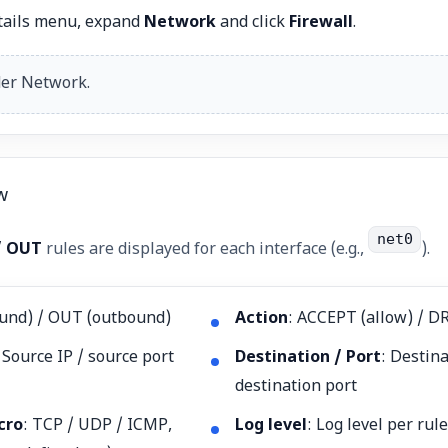
etails menu, expand
Network
and click
Firewall
.
er Network.
w
net0
/ OUT
rules are displayed for each interface (e.g.,
).
ound) / OUT (outbound)
Action
: ACCEPT (allow) / D
: Source IP / source port
Destination / Port
: Destina
destination port
cro
: TCP / UDP / ICMP,
Log level
: Log level per rule