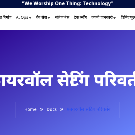
"We Worship One Thing: Technology"
 निर्माण
AI Ops
वेब सेवा
नॉलेज बेस
टेक ब्लॉग
कंपनी जानकारी
विभिन्न प
़ायरवॉल सेटिंग परिवर्
फ़ायरवॉल सेटिंग परिवर्तन
Home
Docs