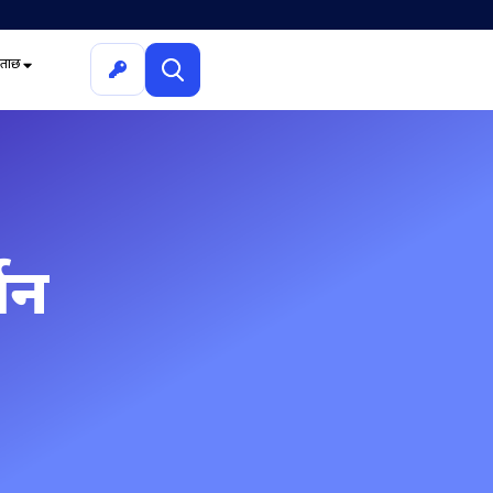
ूछताछ
तन