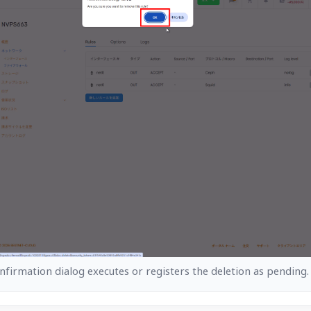
onfirmation dialog executes or registers the deletion as pending.