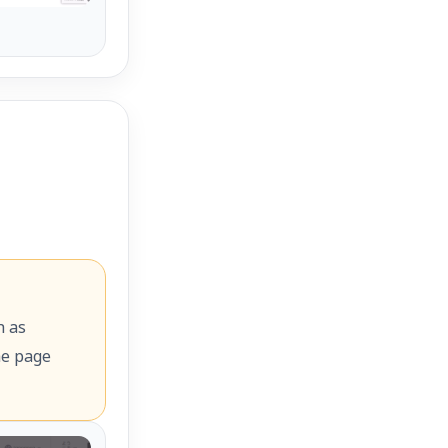
h as
he page