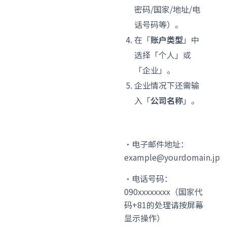
密码/国家/地址/电
话号码等）。
在「
账户类型
」中
选择「个人」或
「企业」。
企业情况下还需输
入「
公司名称
」。
・电子邮件地址：
example@yourdomain.jp
・电话号码：
090xxxxxxxx（国家代
码+81的处理请按屏幕
显示操作）