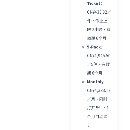
Ticket
：
CN¥433.32／
件・作业上
限 2小时・有
效期 6个月
5-Pack
：
CN¥1,945.50
／5件・有效
期 6个月
Monthly
：
CN¥4,333.17
／月・同时
打开 5件・1
个月自动续
订