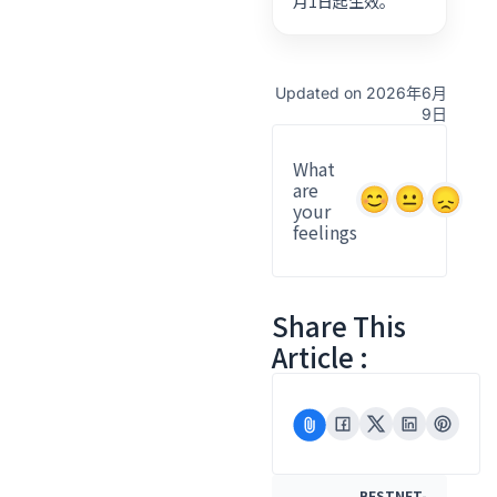
月1日起生效。
Updated on 2026年6月
9日
What
are
your
feelings
Share This
Article :
BESTNET-