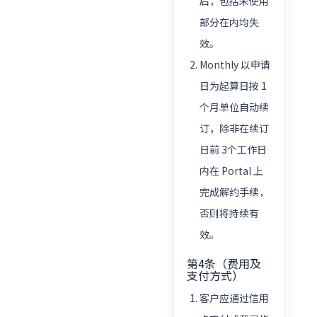
后，包括未使用
部分在内均失
效。
Monthly 以申请
日为起算日按 1
个月单位自动续
订，除非在续订
日前 3个工作日
内在 Portal 上
完成解约手续，
否则将持续有
效。
第4条（费用及
支付方式）
客户应通过信用