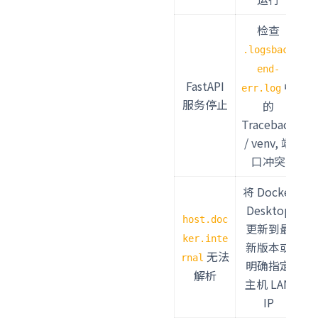
检查
.logsback
end-
FastAPI
中
err.log
服务停止
的
Traceback
/ venv, 端
口冲突
将 Docker
Desktop
host.doc
更新到最
ker.inte
新版本或
无法
rnal
明确指定
解析
主机 LAN
IP