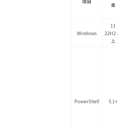
项目
本
11
w
Windows
22H2 以
n
上
e
$
S
e
s
o
T
PowerShell
5.1+
b
e
P
V