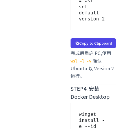
# wsl --
set-
default-
version 2
Copy to Clipboard
完成后重启 PC,使用
确认
wsl -l -v
Ubuntu 以 Version 2
运行。
STEP4. 安装
Docker Desktop
winget 
install -
e --id 