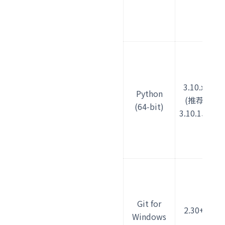
r
i
n
p
t
o
3.10.x
Python
-
(推荐
(64‑bit)
v
3.10.15)
r
i
n
g
t
-
Git for
2.30+
v
Windows
r