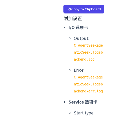
Copy to Clipboard
附加设置
I/O 选项卡
Output:
C:AgentSeekage
nticSeek.logsb
ackend.log
Error:
C:AgentSeekage
nticSeek.logsb
ackend-err.log
Service 选项卡
Start type: