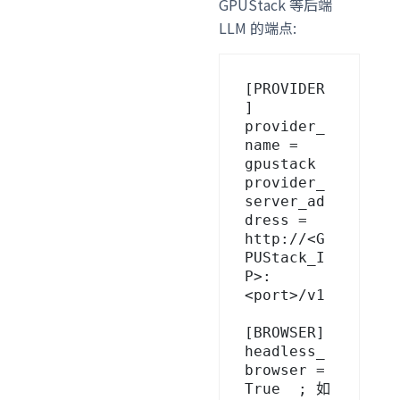
GPUStack 等后端
LLM 的端点:
[PROVIDER
]

provider_
name = 
gpustack

provider_
server_ad
dress = 
http://<G
PUStack_I
P>:
<port>/v1

[BROWSER]

headless_
browser = 
True  ; 如