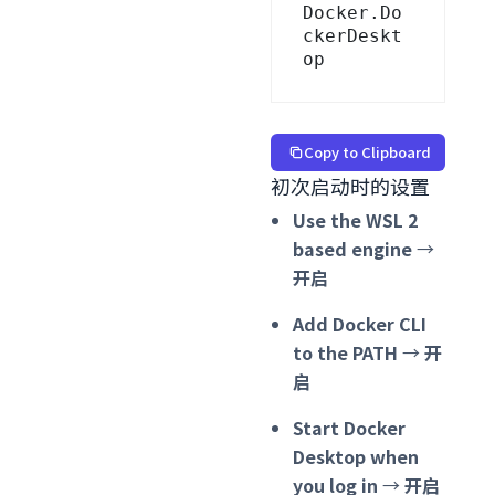
Docker.Do
ckerDeskt
op
Copy to Clipboard
初次启动时的设置
Use the WSL 2
based engine
→
开启
Add Docker CLI
to the PATH
→
开
启
Start Docker
Desktop when
you log in
→
开启