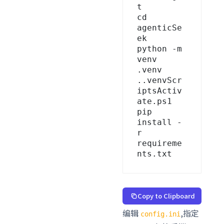
t

cd 
agenticSe
ek

python -m 
venv 
.venv

..venvScr
iptsActiv
ate.ps1

pip 
install -
r 
requireme
nts.txt
Copy to Clipboard
编辑
,指定
config.ini