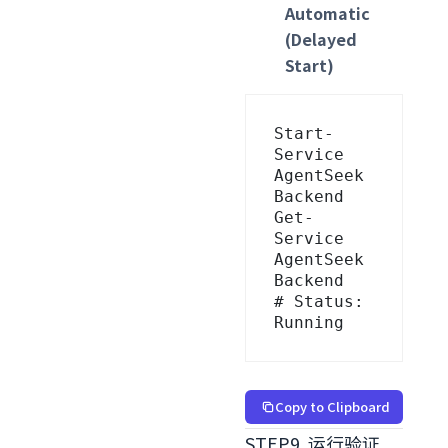
Automatic
(Delayed
Start)
Start-
Service 
AgentSeek
Backend

Get-
Service 
AgentSeek
Backend   
# Status: 
Running
Copy to Clipboard
STEP9. 运行验证