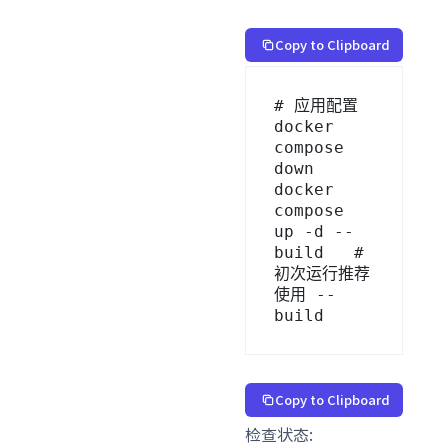
Copy to Clipboard
# 应用配置

docker 
compose 
down

docker 
compose 
up -d --
build   # 
初次运行推荐
使用 --
build
Copy to Clipboard
检查状态: