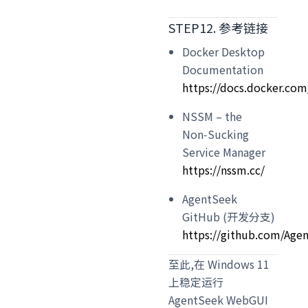
STEP12. 参考链接
Docker Desktop
Documentation
https://docs.docker.co
NSSM – the
Non‑Sucking
Service Manager
https://nssm.cc/
AgentSeek
GitHub (开发分支)
https://github.com/Age
至此,在 Windows 11
上稳定运行
AgentSeek WebGUI