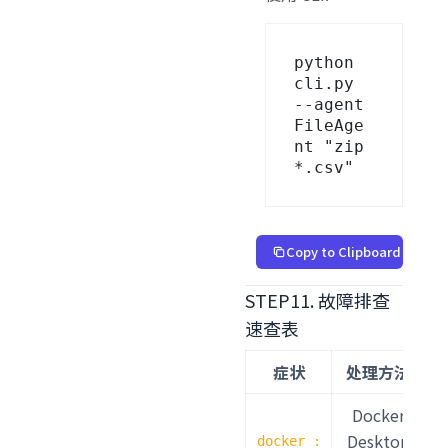
python 
cli.py 
--agent 
FileAge
nt "zip 
*.csv"
Copy to Clipboard
STEP11. 故障排查
速查表
症状
处理方法
Docker
Desktop
docker :