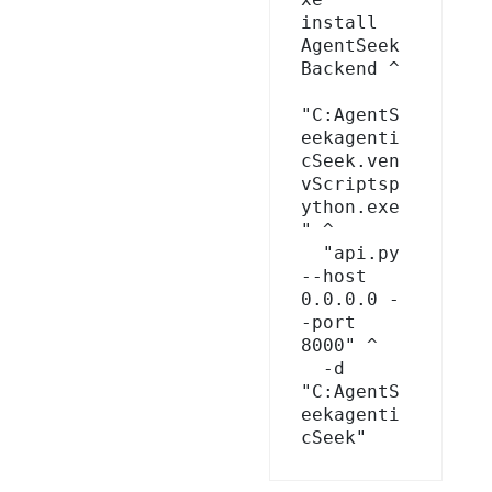
install 
AgentSeek
Backend ^

"C:AgentS
eekagenti
cSeek.ven
vScriptsp
ython.exe
" ^

  "api.py 
--host 
0.0.0.0 -
-port 
8000" ^

  -d 
"C:AgentS
eekagenti
cSeek"