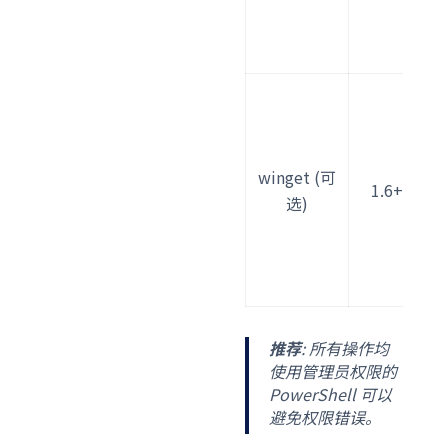
i
n
w
n
e
winget (可
-
1.6+
选)
v
r
i
n
推荐
: 所有操作均
使用管理员权限的
PowerShell 可以
避免权限错误。