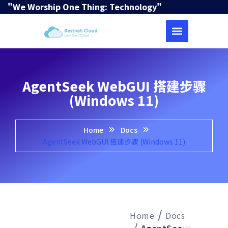
"We Worship One Thing: Technology"
AgentSeek WebGUI 搭建步骤
(Windows 11)
Home
Docs
AgentSeek WebGUI 搭建步骤 (Windows 11)
Home
Docs