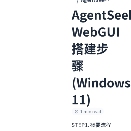
AgentSeek WebGUI 搭建步骤 (Windows 11)
AgentSee
WebGUI
搭建步
骤
(Windows
11)
1 min read
STEP1. 概要流程