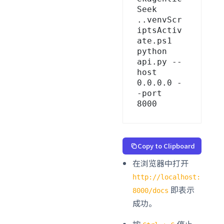
Seek

..venvScr
iptsActiv
ate.ps1

python 
api.py --
host 
0.0.0.0 -
-port 
8000
Copy to Clipboard
在浏览器中打开
http://localhost:
即表示
8000/docs
成功。
按
停止。