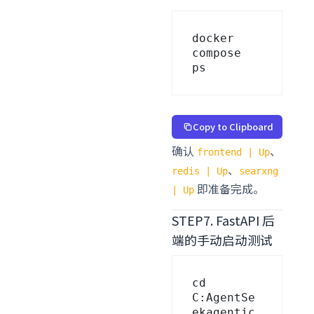
docker 
compose 
ps
Copy to Clipboard
确认
、
frontend | Up
、
redis | Up
searxng
即准备完成。
| Up
STEP7. FastAPI 后
端的手动启动测试
cd 
C:AgentSe
ekagentic