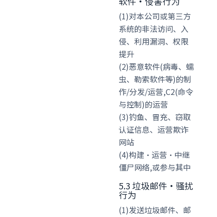
软件·侵害行为
(1)对本公司或第三方
系统的非法访问、入
侵、利用漏洞、权限
提升
(2)恶意软件(病毒、蠕
虫、勒索软件等)的制
作/分发/运营,C2(命令
与控制)的运营
(3)钓鱼、冒充、窃取
认证信息、运营欺诈
网站
(4)构建·运营·中继
僵尸网络,或参与其中
5.3 垃圾邮件·骚扰
行为
(1)发送垃圾邮件、邮