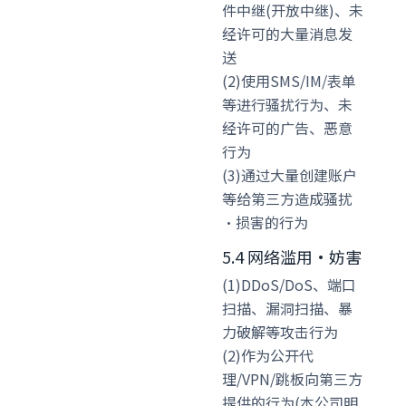
件中继(开放中继)、未
经许可的大量消息发
送
(2)使用SMS/IM/表单
等进行骚扰行为、未
经许可的广告、恶意
行为
(3)通过大量创建账户
等给第三方造成骚扰
·损害的行为
5.4 网络滥用·妨害
(1)DDoS/DoS、端口
扫描、漏洞扫描、暴
力破解等攻击行为
(2)作为公开代
理/VPN/跳板向第三方
提供的行为(本公司明