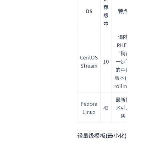
荐
OS
特点
版
本
追随
RHEL
“稍前
CentOS
10
一步”
Stream
的中间
A
版本(偏
rolling)
最新技
Fedora
43
术引入
Linux
快
轻量级模板(最小化)