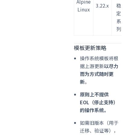
Alpine
3.22.x
稳
Linux
定
Al
系
列
模板更新策略
操作系统模板将根
据上游更新
以尽力
而为方式随时更
新
。
原则上不提供
EOL（停止支持）
的操作系统。
如需旧版本（用于
迁移、验证等），