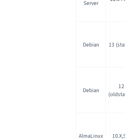
Server
Debian
13 (stable)
12
Debian
(oldstable)
AlmaLinux
10.X,9.x