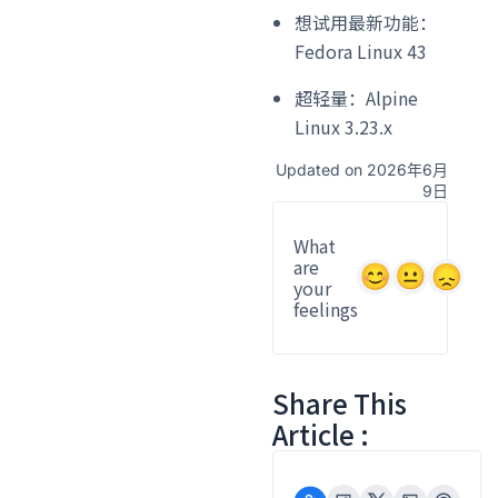
想试用最新功能：
Fedora Linux 43
超轻量：Alpine
Linux 3.23.x
Updated on 2026年6月
9日
What
are
your
feelings
Share This
Article :