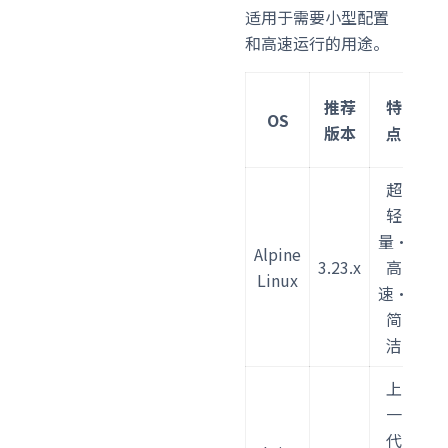
适用于需要小型配置
和高速运行的用途。
推荐
特
OS
版本
点
超
轻
A
量・
Alpine
3.23.x
高
Linux
速・
简
洁
上
一
代