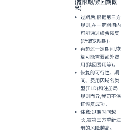
(宽限期/赎回期概
念)
过期后,根据第三方
规则,在一定期间内
可能通过续费恢复
(所谓宽限期)。
再超过一定期间,恢
复可能需要额外费
用(赎回费用等)。
恢复的可行性、期
间、费用因域名类
型(TLD)和注册局
规则而异,我司不保
证恢复成功。
注意:
过期时间越
长,被第三方重新注
册的风险越高。