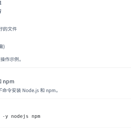
包
行
好的文件
需)
的操作示例。
和 npm
命令安装 Node.js 和 npm。