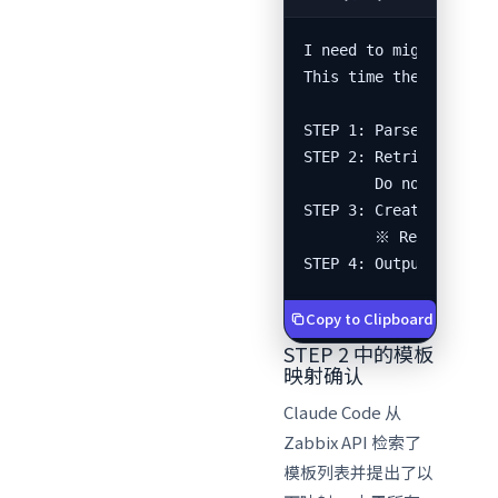
I need to migrate netw
This time the environm
STEP 1: Parse XML. Cla
STEP 2: Retrieve templ
        Do not proceed
STEP 3: Create host gr
        ※ Register al
STEP 4: Output differ
Copy to Clipboard
STEP 2 中的模板
映射确认
Claude Code 从
Zabbix API 检索了
模板列表并提出了以