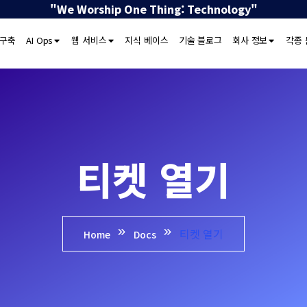
"We Worship One Thing: Technology"
 구축
AI Ops
웹 서비스
지식 베이스
기술 블로그
회사 정보
각종 
티켓 열기
티켓 열기
Home
Docs