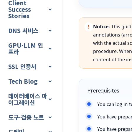
Client
Success
Stories
Notice:
This guid
DNS 서비스
annotations (arro
with the actual s
GPU·LLM 인
프라
procedure. When 
content of the in
SSL 인증서
Tech Blog
Prerequisites
데이터베이스 마
이그레이션
You can log in t
도구·검증 노트
You have prepar
You have prepar
도메인