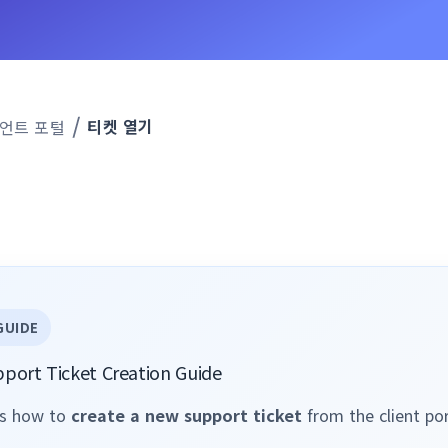
티켓 열기
언트 포털
GUIDE
upport Ticket Creation Guide
ns how to
create a new support ticket
from the client por