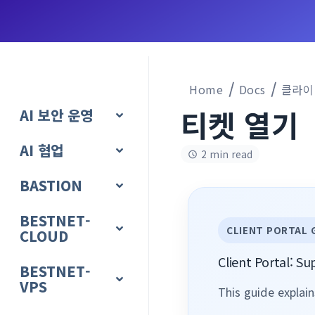
Home
Docs
클라이
티켓 열기
AI 보안 운영
AI 협업
2 min read
BASTION
BESTNET-
CLIENT PORTAL 
CLOUD
Client Portal: S
BESTNET-
VPS
This guide explai