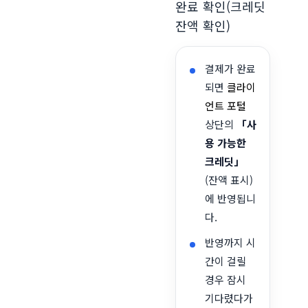
완료 확인(크레딧
잔액 확인)
결제가 완료
되면
클라이
언트 포털
상단의
「사
용 가능한
크레딧」
(잔액 표시)
에 반영됩니
다.
반영까지 시
간이 걸릴
경우 잠시
기다렸다가