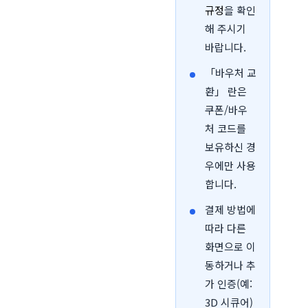
규정
을 확인
해 주시기
바랍니다.
「바우처 교
환」 란은
쿠폰/바우
처 코드를
보유하신 경
우에만 사용
합니다.
결제 방법에
따라 다른
화면으로 이
동하거나 추
가 인증(예:
3D 시큐어)