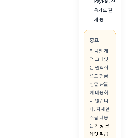
PayPal, 신
용카드 결
제 등
중요
입금된 계
정 크레딧
은 원칙적
으로 현금
인출 환불
에 대응하
지 않습니
다. 자세한
취급 내용
은
계정 크
레딧 취급