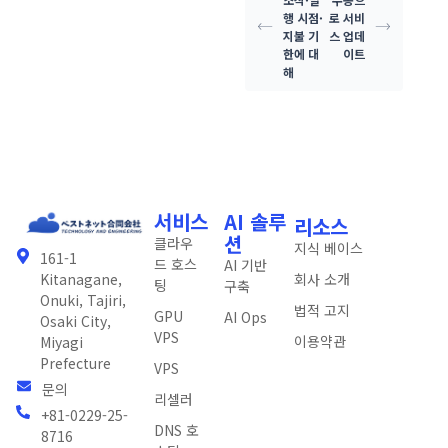
행 시점·
로 서비
지불 기
스 업데
한에 대
이트
해
서비스
AI 솔루
리소스
션
클라우
지식 베이스
161-1
드 호스
AI 기반
회사 소개
Kitanagane,
팅
구축
Onuki, Tajiri,
법적 고지
GPU
AI Ops
Osaki City,
VPS
이용약관
Miyagi
Prefecture
VPS
문의
리셀러
+81-0229-25-
DNS 호
8716