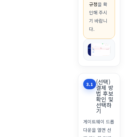
규정
을 확
인해 주시
기 바랍니
다.
(선택)
3.1
결제 방
법 후보
확인 및
선택하
기
게이트웨이 드롭
다운을 열면 선