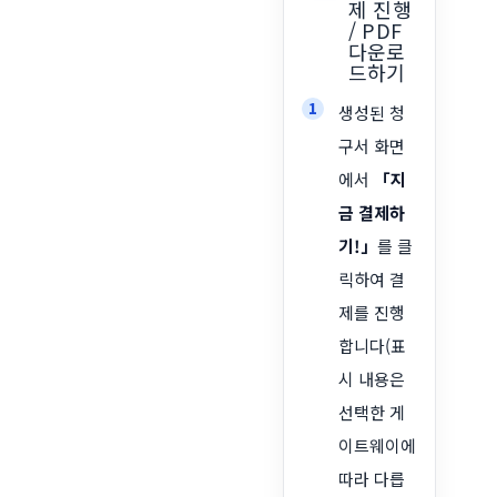
제 진행
/ PDF
다운로
드하기
생성된 청
구서 화면
에서
「지
금 결제하
기!」
를 클
릭하여 결
제를 진행
합니다(표
시 내용은
선택한 게
이트웨이에
따라 다릅