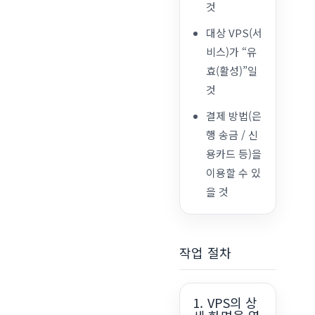
것
대상 VPS(서
비스)가 “유
효(활성)”일
것
결제 방법(은
행 송금 / 신
용카드 등)을
이용할 수 있
을 것
작업 절차
1. VPS의 상