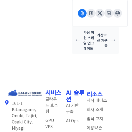
가상 머
가상 머
신 스케
신 재구
일 업그
축
레이드
서비스
AI 솔루
리소스
션
클라우
지식 베이스
161-1
드 호스
AI 기반
회사 소개
Kitanagane,
팅
구축
Onuki, Tajiri,
법적 고지
GPU
AI Ops
Osaki City,
VPS
이용약관
Miyagi