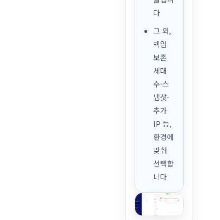
다
그 외,
백업
보존
세대
수·스
냅샷·
추가
IP 등,
환경에
맞춰
선택합
니다