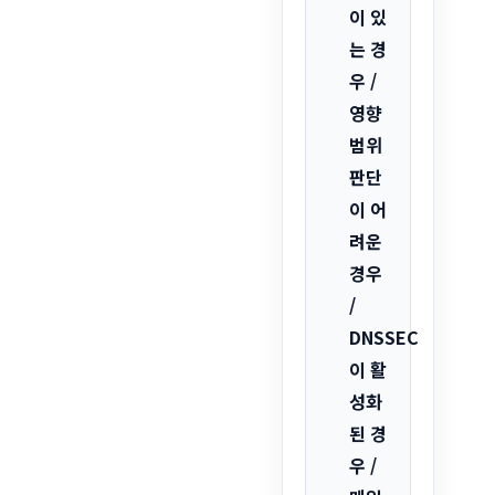
이 있
는 경
우 /
영향
범위
판단
이 어
려운
경우
/
DNSSEC
이 활
성화
된 경
우 /