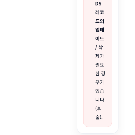
DS
레코
드의
업데
이트
/ 삭
제
가
필요
한 경
우가
있습
니다
(후
술).