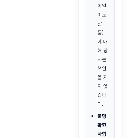
메일
미도
달
등)
에 대
해 당
사는
책임
을 지
지 않
습니
다.
불명
확한
사항