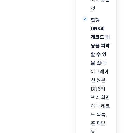
것
현행
DNS의
레코드 내
용을 파악
할 수 있
을 것
(마
이그레이
션 원본
DNS의
관리 화면
이나 레코
드 목록,
존 파일
등)