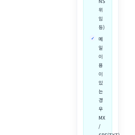
NS
위
임
등)
메
일
이
용
이
있
는
경
우
MX
/