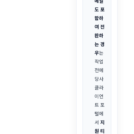
메일
도 포
함하
여 전
환하
는 경
우
는
작업
전에
당사
클라
이언
트 포
털에
서
지
원 티