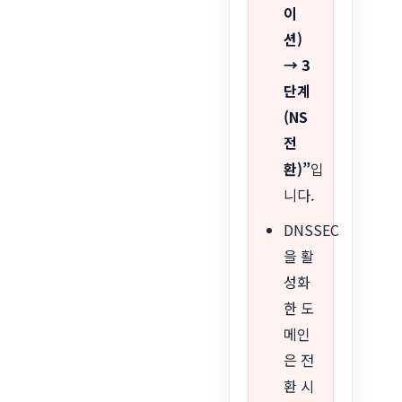
이
션)
→ 3
단계
(NS
전
환)”
입
니다.
DNSSEC
을 활
성화
한 도
메인
은 전
환 시