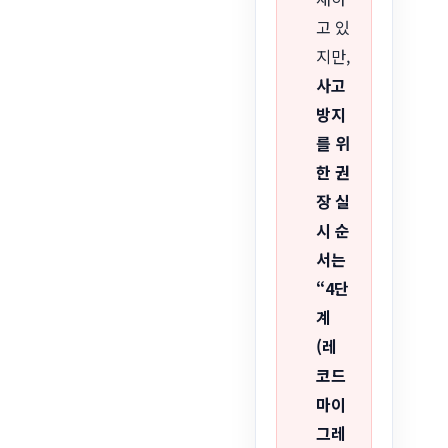
고 있
지만,
사고
방지
를 위
한 권
장 실
시 순
서는
“4단
계
(레
코드
마이
그레