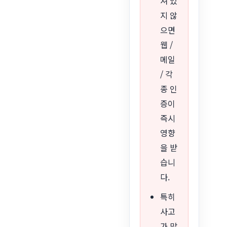
져 있
지 않
으면
웹 /
메일
/ 각
종 인
증이
즉시
영향
을 받
습니
다.
특히
사고
가 많