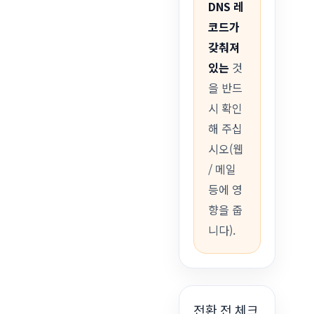
DNS 레
코드가
갖춰져
있는
것
을 반드
시 확인
해 주십
시오(웹
/ 메일
등에 영
향을 줍
니다).
전환 전 체크