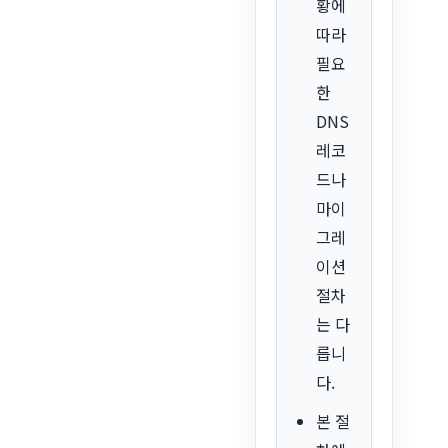
황에
따라
필요
한
DNS
레코
드나
마이
그레
이션
절차
는 다
릅니
다.
본 절