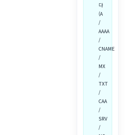
다
(A
/
AAAA
/
CNAME
/
MX
/
TXT
/
CAA
/
SRV
/