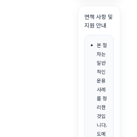
면책 사항 및
지원 안내
본 절
차는
일반
적인
운용
사례
를 정
리한
것입
니다.
도메