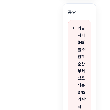
중요
네임
서버
(NS)
를 전
환한
순간
부터
참조
되는
DNS
가 당
사