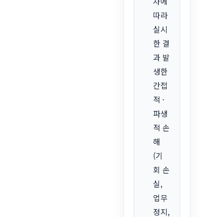
차에
따라
실시
한 결
과 발
생한
간접
적 ·
파생
적 손
해
(기
회 손
실,
업무
정지,