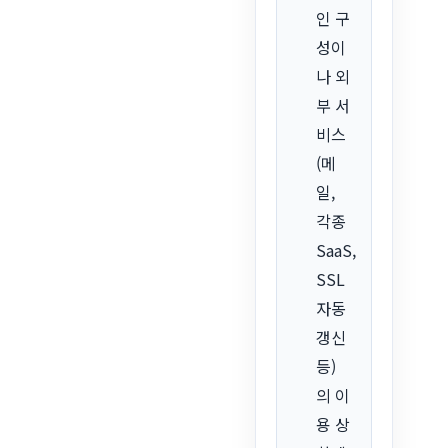
인 구
성이
나 외
부 서
비스
(메
일,
각종
SaaS,
SSL
자동
갱신
등)
의 이
용 상