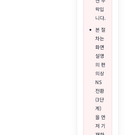
션 누
락입
니다.
본 절
차는
화면
설명
의 편
의상
NS
전환
(3단
계)
을 먼
저 기
재하