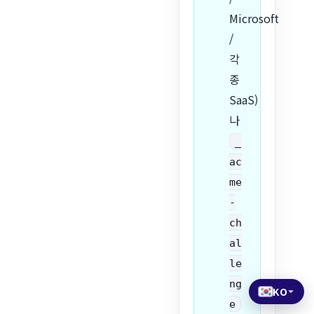
Microsoft
/
각
종
SaaS)
나
_
ac
me
-
ch
al
le
ng
KO
e