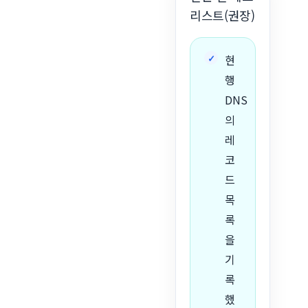
리스트(권장)
현
행
DNS
의
레
코
드
목
록
을
기
록
했