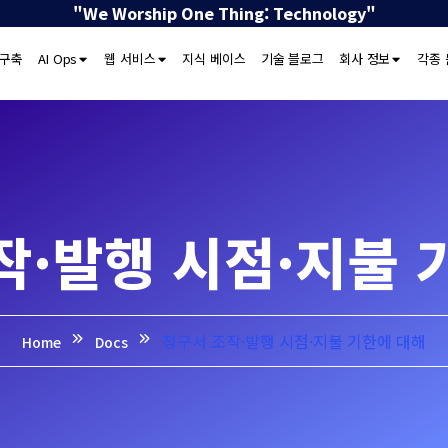
"We Worship One Thing: Technology"
 구축
AI Ops
웹 서비스
지식 베이스
기술 블로그
회사 정보
각종 
작·발행 시점·지불 
청구서 조작·발행 시점·지불 기한에 대해
Home
Docs