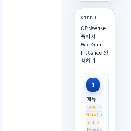
STEP 1
OPNsense
측에서
WireGuard
Instance 생
성하기
1
메뉴
VPN >
WireGu
ard >
Instan