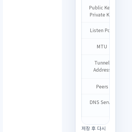
Public Key /
Private Key
Listen Port
MTU
Tunnel
Address
0
Peers
DNS Server
저장 후 다시