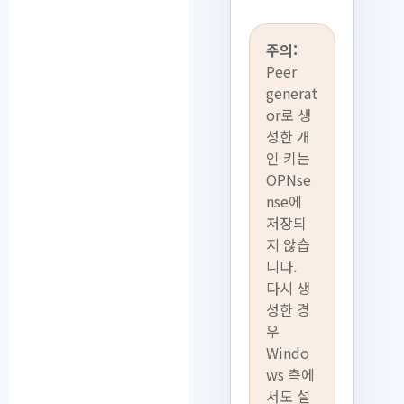
주의:
Peer
generat
or로 생
성한 개
인 키는
OPNse
nse에
저장되
지 않습
니다.
다시 생
성한 경
우
Windo
ws 측에
서도 설