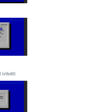
)
 (vtbd0)