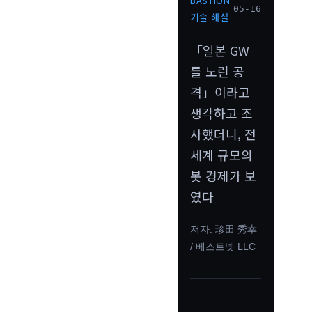
BASTION
05-16
기술 해설
「일본 GW
를 노린 공
격」이라고
생각하고 조
사했더니, 전
세계 규모의
봇 경제가 보
였다
저자: 珍田 秀幸
/ 베스트넷 LLC