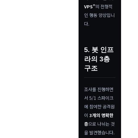
VPS”
의 전형적
인 행동 양상입니
다.
5. 봇 인프
라의 3층
구조
조사를 진행하면
서 5/1 스파이크
에 참여한 공격원
이
3개의 명확한
층
으로 나뉘는 것
을 발견했습니다.