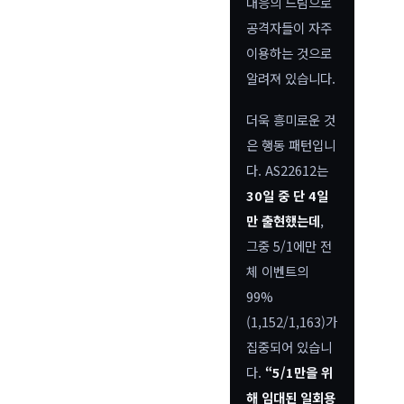
대응의 느림으로
공격자들이 자주
이용하는 것으로
알려져 있습니다.
더욱 흥미로운 것
은 행동 패턴입니
다. AS22612는
30일 중 단 4일
만 출현했는데
,
그중 5/1에만 전
체 이벤트의
99%
(1,152/1,163)가
집중되어 있습니
다.
“5/1만을 위
해 임대된 일회용