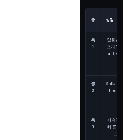
5
층
성질
층
일회용 인
1
프라(Use-
and-burn)
A
층
Bulletproof
2
hosters
층
지속적 대
3
형 클라우
드
A