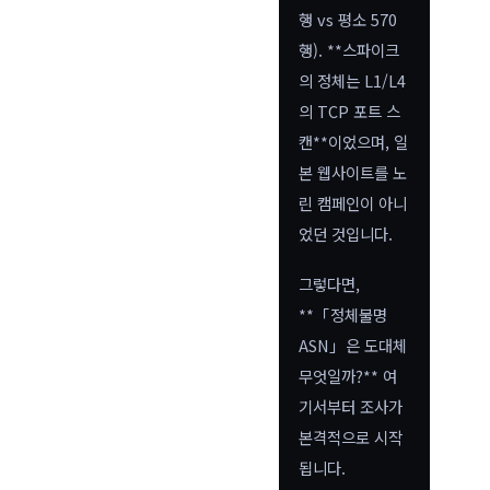
행 vs 평소 570
행). **스파이크
의 정체는 L1/L4
의 TCP 포트 스
캔**이었으며, 일
본 웹사이트를 노
린 캠페인이 아니
었던 것입니다.
그렇다면,
**「정체불명
ASN」은 도대체
무엇일까?** 여
기서부터 조사가
본격적으로 시작
됩니다.