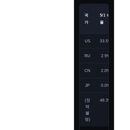
평소
국
5/1 비
(5/8)
가
율
비율
US
33.5%
54.
RU
2.9%
8.3
CN
2.0%
4.8
JP
0.0%
0.7
(정
48.3%
22.
체
불
명)