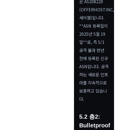
은 AS208220
(OFFERHOSTINC,
세이셸)입니다.
**ASN 등록일이
2025년 5월 19
일**로, 즉 5/1
공격 불과 반년
전에 등록된 신규
ASN입니다. 공격
자는 새로운 인프
라를 지속적으로
보충하고 있습니
다.
5.2 층2:
Bulletproof