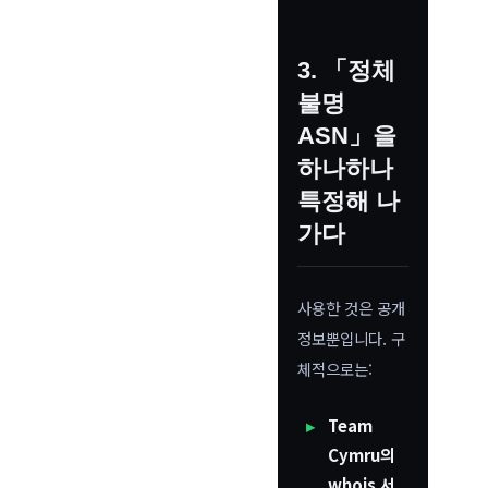
3. 「정체
불명
ASN」을
하나하나
특정해 나
가다
사용한 것은 공개
정보뿐입니다. 구
체적으로는:
Team
Cymru의
whois 서