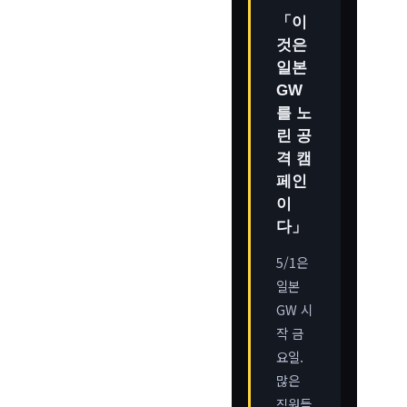
「이
것은
일본
GW
를 노
린 공
격 캠
페인
이
다」
5/1은
일본
GW 시
작 금
요일.
많은
직원들