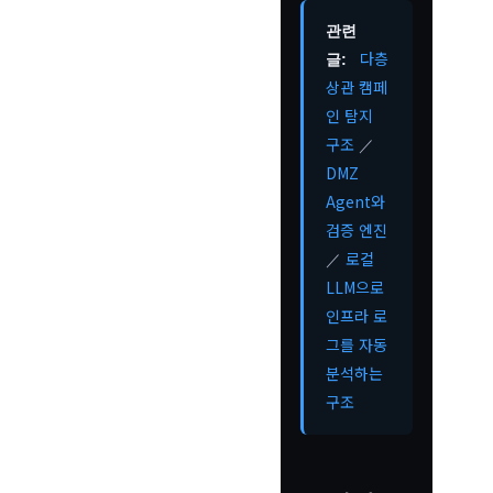
관련
다층
글:
상관 캠페
인 탐지
구조
／
DMZ
Agent와
검증 엔진
로컬
／
LLM으로
인프라 로
그를 자동
분석하는
구조