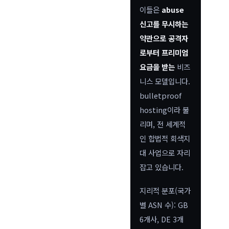
이들은
abuse
신고를 무시하는
약관으로 공격자
로부터 프리미엄
요금을 받는
비즈
니스 모델입니다.
bulletproof
hosting이라 불
리며, 전 세계적
인 합법적 회색지
대 사업으로 자리
잡고 있습니다.
지리적 분포(국가
별 ASN 수): GB
6개사, DE 3개