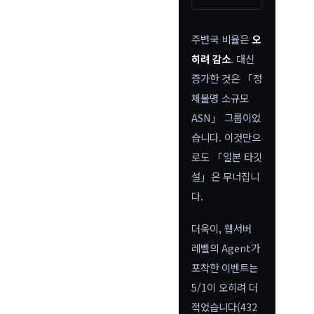
주변국 비율은
오
히려 감소
. 대신
증가한 것은 「정
체불명 소규모
ASN」 그룹이었
습니다. 이것만으
로도 「일본 타깃
설」은 무너집니
다.
더욱이, 웹서버
레벨의 Agent가
포착한 이벤트는
5/1이 오히려 더
적었습니다(432