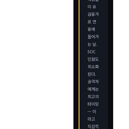
이 유
급휴가
로 연
휴에
들어가
는 날.
SOC
인원도
최소화
된다.
공격자
에게는
최고의
타이밍
— 이
라고
직감적