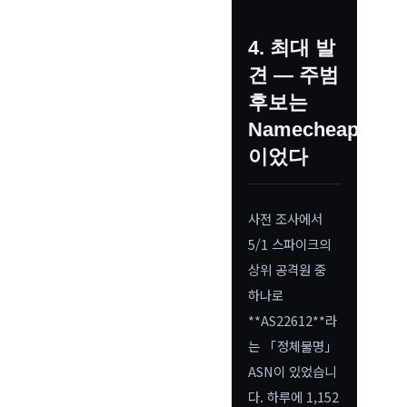
4. 최대 발
견 — 주범
후보는
Namecheap
이었다
사전 조사에서
5/1 스파이크의
상위 공격원 중
하나로
**AS22612**라
는 「정체불명」
ASN이 있었습니
다. 하루에 1,152