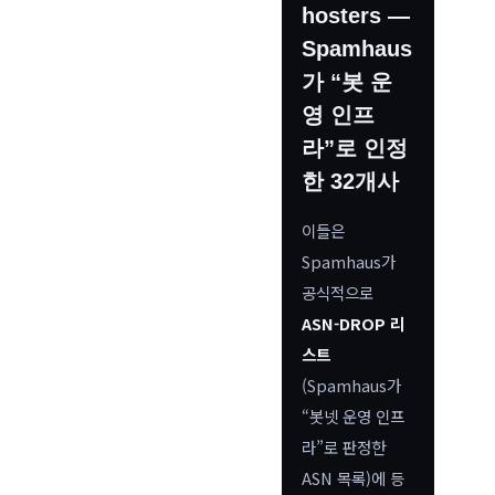
hosters —
Spamhaus
가 “봇 운
영 인프
라”로 인정
한 32개사
이들은
Spamhaus가
공식적으로
ASN-DROP 리
스트
(Spamhaus가
“봇넷 운영 인프
라”로 판정한
ASN 목록)에 등